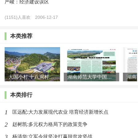
严峻：经济建设误区
(1151)人喜欢
2006-12-17
本类推荐
大国小村:十八洞村的现代变迁是一道美丽的风景线
湖南师范大学中国乡村振兴研究院课题组:突出地域特色 推进乡村
本类排行
二、战略与策略的关系
1
乡村振兴是大的战略，战略是站在国家经济发展，
匡远配:大力发展现代农业 培育经济新增长点
参与国内外竞争，参与国际竞争，尤其是与美国高科技
2
赵树凯:多元权力格局下的政策竞争
的竞争。站在未来30年全面现代化的视角去看乡村社
3
杨清华:立军令状坚决打赢脱贫攻坚战