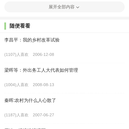
策、文化政策、组织政策不能简单地直接落地，要与本
展开全部内容
地发展实际结合起来，转化为具体的政策。例如产业政
策，不可能每个村都盲目地扩大规模发展产业，这是不
随便看看
切实际的，尤其是农业发展一定要基于本地资源禀赋。
文化政策同样如此，不应该直接把政治变成政策，这是
李昌平：我的乡村改革试验
一个很大的关系。
(1107)人喜欢
2006-12-08
梁晖等：外出务工人大代表如何管理
(1004)人喜欢
2008-08-13
秦晖:农村为什么人心散了
(1187)人喜欢
2007-06-27