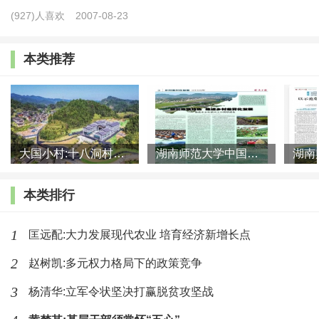
(927)人喜欢
2007-08-23
了这种鲜明的价值取向。
本类推荐
大国小村:十八洞村的现代变迁是一道美丽的风景线
湖南师范大学中国乡村振兴研究院课题组:突出地域特色 推进乡村
本类排行
1
匡远配:大力发展现代农业 培育经济新增长点
2
赵树凯:多元权力格局下的政策竞争
3
杨清华:立军令状坚决打赢脱贫攻坚战
二、本书体现了作者强烈的问题意识