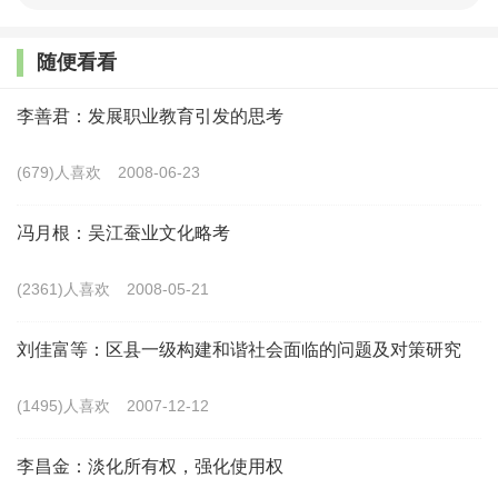
《中国乡村何以兴》这本书充分体现了中国乡村振
兴研究院“为乡民立命”的价值立场，即以农民情怀渗透
随便看看
观察和研究乡村问题的价值取向。乡村问题研究的核心
李善君：发展职业教育引发的思考
应以农民为本，中国农民为中华民族的发展作出了重大
的贡献，中国式现代化更离不开农民与农村的现代化，
(679)人喜欢
2008-06-23
甚至某种程度可以说，中国的历史本质上可以被看作一
冯月根：吴江蚕业文化略考
部农民发展史。
(2361)人喜欢
2008-05-21
今天，我们要实现中国梦，建设社会主义现代化强
国，全面实施乡村振兴战略，要以农民为基础，实现农
刘佳富等：区县一级构建和谐社会面临的问题及对策研究
业农村的优先发展，以农业农村现代化保证全面现代
(1495)人喜欢
2007-12-12
化。研究这些问题，应该坚持农民立场、怀有强烈的农
民情怀，要爱农民，对问题的判断要以农民根本利益作
李昌金：淡化所有权，强化使用权
为价值判断标准。毫无疑问，本书和该书作者始终体现