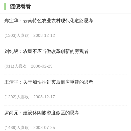
市场力量三重推动主导的城镇化模式。
随便看看
当前城镇化阶段具有特殊性。首先，发展阶段进入
郑宝华：云南特色农业农村现代化道路思考
了两个百年历史交汇期，即将迈入全新的发展阶段。其
(1303)人喜欢
2008-12-12
次，处于城乡二元向城乡融合买进的城乡关系转折关键
点。再次，生态文明思想、以人民为中心和五大发展理
刘纯银：农民不应当做改革创新的旁观者
念处于转型攻坚期。最后，推进国家治理体系和治理能
(911)人喜欢
2008-02-29
力现代化处于重构期。
王清平：关于加快推进灾后倒房重建的思考
三、
我国城镇化核心要素的重大趋势
(1292)人喜欢
城镇化发展环境发生重大变化。目前，我国进入了
2008-12-17
外部巨变冲突凸显期，对国内经济社会发展产生深远影
罗尚元：建设休闲旅游度假区的思考
响；进入了动能转换风险管理期，五化协同推进新旧动
能转化更加重要；进入了要素资源稀缺争夺期，区域不
(1439)人喜欢
2008-07-25