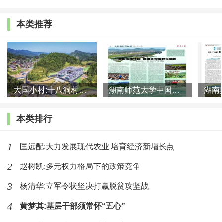
平衡问题或将进一步加剧；更是进入了改革攻坚期深水
本类推荐
区，体制机制障碍破除难度增大。
我国人口发展趋势发生重大变化。人口增长势能减
弱，劳动年龄人口缓慢缩减，。伴随着深度老龄化、乡
村空心化、中等收入比例人群持续扩大等多种现象，人
大国小村:十八洞村的现代变迁是一道美丽的风景线
湖南师范大学中国乡村振兴研究院课题组:突出地域特色 推进乡村
口流动步入调整期，流动模式从单一流动向全方位、多
本类排行
层次及多元化流动转变。
1
匡远配:大力发展现代农业 培育经济新增长点
我国产业发展趋势发生重大变化。制造业逐步向中
西部扩散，服务业经济贡献度逐步超过第二产业，东部
2
赵树凯:多元权力格局下的政策竞争
沿海地区率先实现产业服务化。科技创新推动区域中心
3
杨清华:立军令状坚决打赢脱贫攻坚战
城市功能等级进一步提升，并赋予城镇突破登记跃迁的
4
黄梦其:基层干部须常怀“五心”
可能，城镇体系趋向扁平化发展。