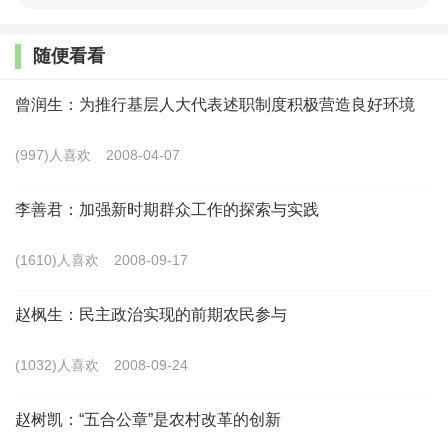
入，乡村地区大量青壮年人口向城镇外溢，呈现出城市
过密化与乡村过疏化的区域空间结构失衡问题，导致乡
随便看看
村地区村落空心化、家庭空巢化及人口老龄化的趋势不
曾润生：为推行基层人大代表述职制度积极营造良好环境
断加强。乡村“三化”问题实质是在城乡结构与就业结构
变迁过程中，乡村人口结构失衡所产生的同一个问题在
(997)人喜欢
2008-04-07
社会不同层面的表现。
李善君：加强新时期群众工作的探索与实践
国家提出乡村振兴战略，其中建设的一个重点是推
(1610)人喜欢
2008-09-17
进农村现代化的发展，但农村现代化进程首先要直面的
就是大量存在的“三化”问题。学界对“三化”问题产生后果
赵枫生：民主政治实现的前期农民参与
的研究大体有两个方面的共识，一是村落空心化直接导
(1032)人喜欢
2008-09-24
致了农业生产、公共设施建设、公共文化活动等无法有
效进行，乡规民约等内生性规范失去制度环境基础，村
赵树凯：“五合公章”是农村改革的创新
落的公共性式微，村落共同体开始瓦解；二是人口外流