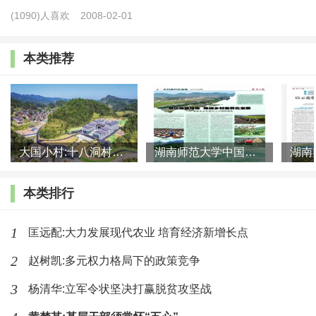
(1090)人喜欢
2008-02-01
对空巢家庭的生产与生活、空巢老人的精神状况、养老
和代际支持等产生了重要的影响。在乡村社会治理方
本类推荐
面，大量细致的调查研究发现，乡村社会精英、宗族、
社会支持网络、村“两委”、合作社等制度及其环境的建
设有助于提高治理“三化”问题的水平；另外的一些研究
则探索了国家治理乡村社会“三化”问题的实践途径，建
大国小村:十八洞村的现代变迁是一道美丽的风景线
湖南师范大学中国乡村振兴研究院课题组:突出地域特色 推进乡村
议国家应加大对乡村公共服务、产业建设、社会保障和
本类排行
精准扶贫等方面的投入，同时推动项目、资本、文化、
法律等社会资源合法、合理、有序地投入到乡村社会之
1
匡远配:大力发展现代农业 培育经济新增长点
中，实现乡村的振兴。
2
赵树凯:多元权力格局下的政策竞争
但这些研究缺乏了细致地从村民的家庭结构、收入
3
杨清华:立军令状坚决打赢脱贫攻坚战
情况、身体机能等类别条件与村落社会生活空间再组织