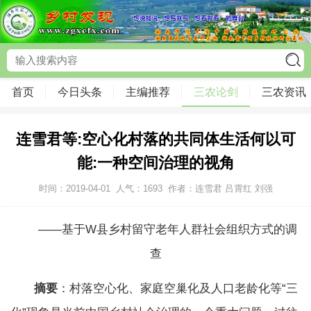
首页
今日头条
主编推荐
三农论剑
三农资讯
连雪君等:空心化村落的共同体生活何以可
能:一种空间治理的视角
时间：2019-04-01
人气：
1693
作者：连雪君 吕霄红 刘强
——基于W县乡村留守老年人群社会组织方式的调
查
摘要
：村落空心化、家庭空巢化及人口老龄化等“三