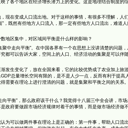
反映了各个地区在经济增长潜力上的变化。这是地理结合制度的
地，现在变成人口流出地。对于这样的事情，有很多不理解，人
面”，既然有些地方人口流入，那一定有些地方人口流出，难道人
少数地区集中，对区域间平衡是什么样的影响？
集聚中走向平衡”。在中国各界有一个在思想上没讲清楚的问题，
研究都可以告诉大家，空间上的人口、经济活动的集聚是可以伴
逐渐发生变化了，放在全国来看，它的比较优势成了农业加上旅
GDP总量增长空间有限的，是不是人少一点，反而有利于提高
觉得需要在理论上进行澄清的问题，就是集聚和平衡之间的关系
走向平衡”，那么政府该干什么？我觉得十八届三中全会讲，市场
不是政府要做跟市场经济规律对着干的事情，而是做市场经济做
我认为可以做两件事在理论上是正确的：第一件事，帮助人口流
重工业在相对萎缩，但旅游在兴起，东北大农场在生产，成为中