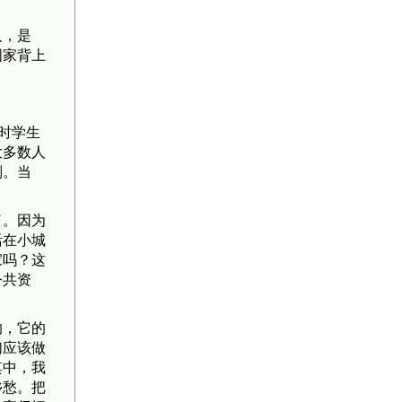
人，是
国家背上
时学生
大多数人
别。当
了。因为
活在小城
家吗？这
公共资
的，它的
们应该做
其中，我
乡愁。把