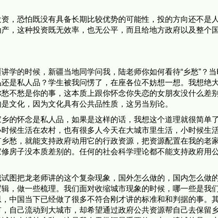
投资，恐怕既没有具备长期比较优势的可能性，投的方向还不是
动产，这种投资既无效率，也无公平，而且给地方政府以及整个
讲学的时候，新疆当地同学问我，陆老师你如何看待“乡愁”？当
品还是私人品？学生被我问愣了，在座各位不妨想一想。我想绝
你愁不愁是你的事，这本质上跟你怀念你失恋的女朋友没什么差
的是文化，因为文化具有公共品性质，这另当别论。
家乡的怀念是私人品，如果是这样的话，我想这个道理就很简单
小时候生活在农村，也有很多人今天在大城市里生活，小时候生
有乡愁，就能支持政府动用它的行政资源，把资源配置在我的老
家修房子没本质差别的。任何的社会科学理论都不能支持政府用
我试图把龙老师讲的这个复杂现象，国外怎么做的，国内怎么做
逻辑，做一些梳理。我们面对收缩城市现象的时候，哪一些是我
思，中国当下已经做了很多不符合刚才讲的标准和和判据的事。
市，自己流动到大城市，却希望通过政府公共资源帮自己去保留