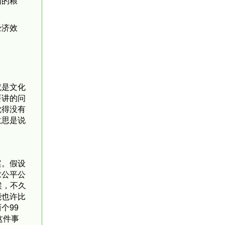
经济效
就是文化
要讲的问
觉得没有
意思是说
案。假设
求公平公
候，不久
能也许比
个99
这件事