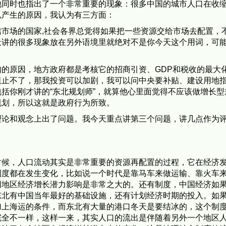
他同时也指出了一个非常重要的现象：很多中国的城市人口在收
以产生的原因，我认为有三方面：
市场的国家,社会各界总觉得如果把一些资源交给市场去配置，
天讲的很多现象放在另外语境里就绝对不是你今天这个用词，可
的原因，地方政府都是考核它的招商引资、GDP和税收的最大
阻止不了，那我投资可以加剧，我可以问中央要补贴、建设用地
括你刚才讲的“东北规划师”，就算他心里面觉得不应该做增长型
规划，所以这就是政府行为所致。
理论和观念上出了问题。我今天重点讲第三个问题，讲几点作为
时候，人口流动其实是非常重要的资源再配置的过程，它在经济
制度都在发生变化，比如说一个时代是靠马车来做运输、靠火车
同地区经济增长潜力影响是非常之大的。还有制度，中国经济如
东北有中国当年最好的基础设施，还有计划经济时期的投入。如
加上海运的条件，而东北有大量的港口冬天是要结冰的，这个制
完全不一样，这样一来，其实人口的流出是伴随着另外一个地区