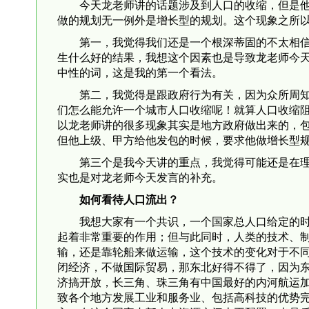
今天龙老师讲的话题涉及到人口的收缩，但是
做的规划无一例外是增长型的规划。这个现象之所
第一，我觉得我们还是一个根深蒂固的不太相信
生什么好的结果，我想这个因素也是导致龙老师今
中性的词，这是我的第一个看法。
第二，我觉得是跟政府行为有关，因为众所周知
们怎么能允许一个城市人口收缩呢！就算人口收缩
以龙老师讲的很多现象其实是地方政府做出来的，包
但他上级、甲方给他发包的时候，要求他做增长型
第三个是我今天讲的重点，我觉得可能还是在
实也是对龙老师今天发言的补充。
如何看待人口流出？
我想大家有一个共识，一个国家总人口给定的
起着非常重要的作用；但与此同时，人类的技术、
输，还是靠轮船来做运输，这个技术的变化对于不
闭经济，不做国际贸易，那东北好得不得了，因为
济搞开放，长三角、珠三角有中国最好的内河航运
致各个地方发展工业和服务业、包括高科技的优势