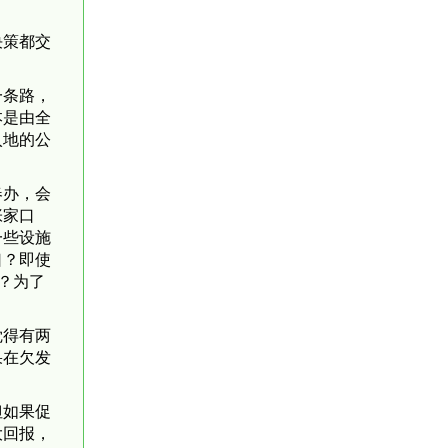
决策都交
一条路，
本是由全
入地的公
春办，会
张家口
一些设施
口？即使
？为了
觉得有两
果在欠发
但如果促
大回报，