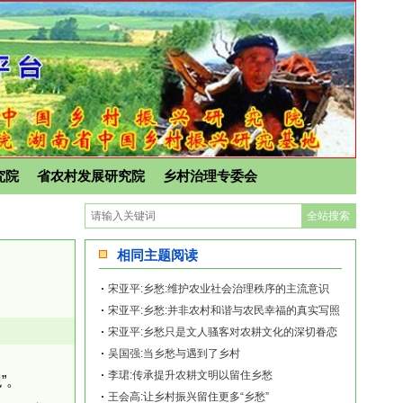
究院
省农村发展研究院
乡村治理专委会
相同主题阅读
宋亚平:乡愁:维护农业社会治理秩序的主流意识
宋亚平:乡愁:并非农村和谐与农民幸福的真实写照
宋亚平:乡愁只是文人骚客对农耕文化的深切眷恋
吴国强:当乡愁与遇到了乡村
李珺:传承提升农耕文明以留住乡愁
”。
王会高:让乡村振兴留住更多“乡愁”