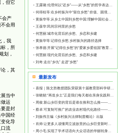
缩，但它
王露璐:伦理何以“还乡”——从“乡愁”的哲学表达谈起
何得桂等:在乡村振兴中“留住乡愁”:价值、困境与路径
不会产
黄振华等:从乡土中国到乡愁中国:理解中国社会变迁的一个视角
能不会用
王葆华:民间宗祠里的乡愁
何慧丽:城市化背后的乡愁、乡恋和乡建
化，我
黄振华等:记得住乡愁:乡村振兴的路径选择
指标，所
张孝德:开展“记得住乡愁”的“爱家乡爱祖国”教育，助推乡村振兴
规划，
何慧丽:现代化背后的乡愁、乡恋和乡建
刘奇:走出“乡仇” 走进“乡愁”
评论，其
最新发布
喜报｜陈文胜教授团队荣获第十届教育部科学研究优秀成果奖（人文社会科学）
发展当中
张晓韧:“再造乡土”正是我们每天都在亲身实践和探索的事业——《再造乡土:历史坐标地的
来做运
周俊:新山乡巨变的背后是谁在推和怎么推——《再造乡土:历史坐标地的新山乡巨变》新书发
果要是封
蔡卓:可复制可推广的农业农村现代化路径——《再造乡土:历史坐标地的新山乡巨变》新书发
果中国经
刘振伟主编《乡村振兴法律制度概论》出版
度变化导
肖帅:让更多人读懂周立波故里的山乡巨变新时代故事——《再造乡土:历史坐标地的新山乡巨
人口流
周小毛:实现了学术话语向大众话语的华丽转身——《再造乡土:历史坐标地的新山乡巨变》新