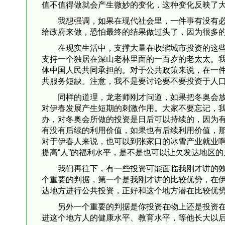
值不值得做就会产生微妙的变化，这种变化反映了
我想强调，如果在现代社会里，一件事有没有
给政府来做，恐怕最终的结果做过头了，因为很多的
在现实生活中，支撑大量在收缩城市投资的这
支持一个独居在深山老林里面的一百岁的老太太。
体中国人民共同承担的。对于公共政策来说，在一
共服务短缺。注意，我不是要讨论要不要投资于人
同样的道理，龙老师刚才问道，如果把冬奥会
对伊春发展产生短期的刺激作用。大家不要忘记，
办，对冬奥会所做的投资是日后可以持续的，因为
有没有后续的利用价值，如果也有后续利用价值，
对于伊春人来说，也可以到张家口的冰雪产业就业啊
提高“人”的福利水平，是不是也可以让欠发达地区
我们再往下，有一些投资可能面临我刚才讲的
个重要的判据，第一个是我刚才讲的比较优势，在
达地方进行公共投资，正好和这个地方潜在比较优
另外一个重要的判据是你投资在物上还是投资
进这个地方人的健康水平、教育水平，等他长大以