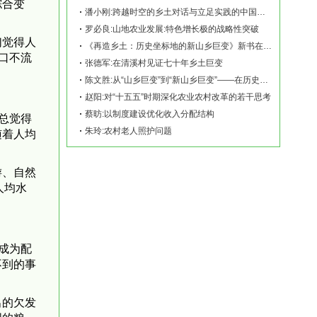
综合变
潘小刚:跨越时空的乡土对话与立足实践的中国故事——《再造乡土:历史坐标地的新山乡巨变
罗必良:山地农业发展:特色增长极的战略性突破
们觉得人
《再造乡土：历史坐标地的新山乡巨变》新书在赫山清溪村首发
口不流
张德军:在清溪村见证七十年乡土巨变
陈文胜:从“山乡巨变”到“新山乡巨变”——在历史坐标地观察中国乡村现代化
赵阳:对“十五五”时期深化农业农村改革的若干思考
蔡昉:以制度建设优化收入分配结构
总觉得
朱玲:农村老人照护问题
随着人均
游、自然
人均水
。
成为配
不到的事
出的欠发
国的粮