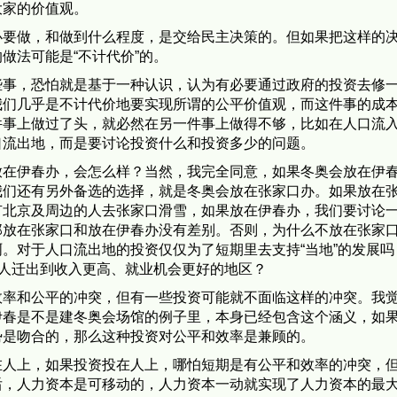
大家的价值观。
必要做，和做到什么程度，是交给民主决策的。但如果把这样的
做法可能是“不计代价”的。
些事，恐怕就是基于一种认识，认为有必要通过政府的投资去修
我们几乎是不计代价地要实现所谓的公平价值观，而这件事的成
件事上做过了头，就必然在另一件事上做得不够，比如在人口流
口流出地，而是要讨论投资什么和投资多少的问题。
放在伊春办，会怎么样？当然，我完全同意，如果冬奥会放在伊
我们还有另外备选的选择，就是冬奥会放在张家口办。如果放在
有北京及周边的人去张家口滑雪，如果放在伊春办，我们要讨论
那放在张家口和放在伊春办没有差别。否则，为什么不放在张家
。对于人口流出地的投资仅仅为了短期里去支持“当地”的发展吗
的人迁出到收入更高、就业机会更好的地区？
效率和公平的冲突，但有一些投资可能就不面临这样的冲突。我
伊春是不是建冬奥会场馆的例子里，本身已经包含这个涵义，如
势是吻合的，那么这种投资对公平和效率是兼顾的。
在人上，如果投资投在人上，哪怕短期是有公平和效率的冲突，
后，人力资本是可移动的，人力资本一动就实现了人力资本的最