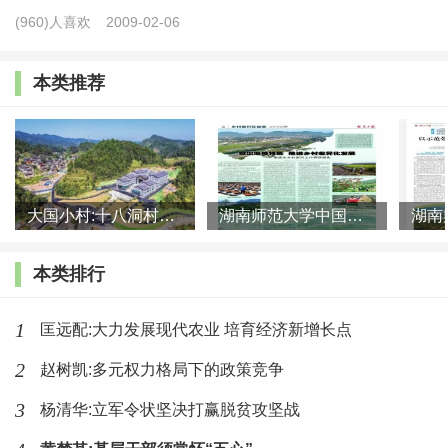
怎样的?说实话, 我当时的感觉是非常惭愧。因为不但回
(960)人喜欢
2009-02-06
答不出这个问题, 而且发现自己根本没有考虑过这个问
本类推荐
题!这一提问也在一定程度上颠覆了我对地方官员的某
种“偏见”:官员所想的只是自己任内之事, 如何在短期内做
出政绩, 实现官场晋升之目标。与此同时, 也开始反思学
者的角色。通常以为学者比较超脱, 想问题可以更为超脱
大国小村:十八洞村的现代变迁是一道美丽的风景线
湖南师范大学中国乡村振兴研究院课题组:突出地域特色 推进乡村
一些。但在这个问题上, 地方官员做得比我要好, 更有前
瞻性。看来凡事不能一概而论, 区分不同的官员类型, 遂
本类排行
成为日后调查的一个重要参数。这是后话。当时这位官
1
匡远配:大力发展现代农业 培育经济新增长点
员还建议我做这方面的研究, 由于各种原因当时没有承接
这一课题, 但是这个问题却留在了我的心中, 一直念念不
2
赵树凯:多元权力格局下的政策竞争
忘。而且在思考中国农村政治的问题上, 增添了一个新的
3
杨清华:立军令状坚决打赢脱贫攻坚战
维度:不但要有历史视野和现实关照, 还需要有对于未来