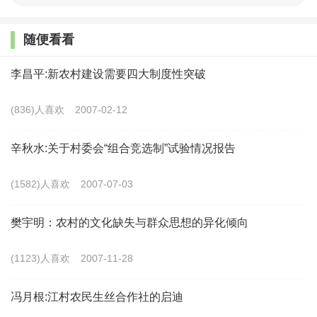
我本人的学术轨迹大致也可以用这条曲线来描述。
随便看看
2004年在完成关于农村两委关系的博士论文之后, 我的
李昌平:新农村建设需要四大制度性突破
研究精力逐渐转向中国宏观政治, 开设的课程是党政体制
的转型 (后来改为党政体制的演化) 。但是, 因为有那么
(836)人喜欢
2007-02-12
一段短暂的知青生活插曲, 我对农村基层政治始终抱有一
辛秋水:关于村委会“组合竞选制”试验情况报告
种发乎内心的关切。因此, 参加相关学术活动的频率虽然
逐年降低, 但没有完全中断。如果说开始几年是因为前期
(1582)人喜欢
2007-07-03
研究的余热所致, 是某种学术惯性, 那么之后维系下来的
樊宇明：农村的文化缺失与群众思想的异化倾向
一个重要原因, 是心头放不下的一个“问题”。这个问题发
端于2008年在四川成都参加的一次学术会议。当时与会
(1123)人喜欢
2007-11-28
的一位地方官员在会后交流中向我提出了这样一个问题:
冯月根:江村农民生丝合作社的启迪
在实现了城乡统筹发展之后, 成都农村的基层治理体制是