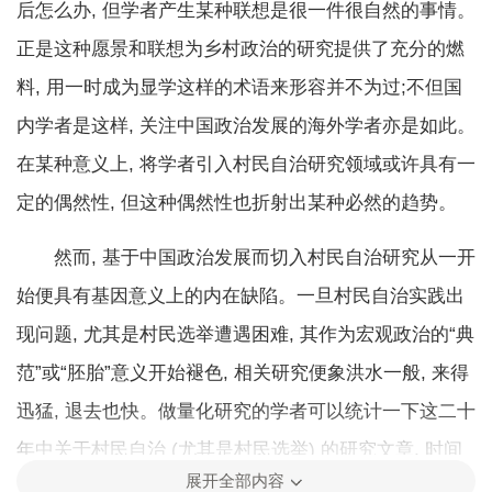
后怎么办, 但学者产生某种联想是很一件很自然的事情。
正是这种愿景和联想为乡村政治的研究提供了充分的燃
料, 用一时成为显学这样的术语来形容并不为过;不但国
内学者是这样, 关注中国政治发展的海外学者亦是如此。
在某种意义上, 将学者引入村民自治研究领域或许具有一
定的偶然性, 但这种偶然性也折射出某种必然的趋势。
然而, 基于中国政治发展而切入村民自治研究从一开
始便具有基因意义上的内在缺陷。一旦村民自治实践出
现问题, 尤其是村民选举遭遇困难, 其作为宏观政治的“典
范”或“胚胎”意义开始褪色, 相关研究便象洪水一般, 来得
迅猛, 退去也快。做量化研究的学者可以统计一下这二十
年中关于村民自治 (尤其是村民选举) 的研究文章, 时间
展开全部内容
轴上发表数量的变化或许是一条优美的曲线。