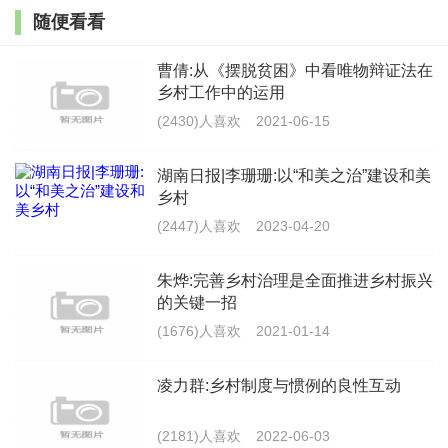
随便看看
和民主化的进程做出贡献。其次，在必要的时候可以制
定相关方面的法律法规或者政策，对那些猖狂的宗族势
曹倩:从《摆脱贫困》中看唯物辩证法在
乡村工作中的运用
力要加以遏制，对操作选举、欺压村民以及严重破坏乡
(2430)人喜欢
2021-06-15
村治理民主化进程的宗族势力，必要时可以采取法律手
段加以惩治。
湖南日报|李珊珊:以“和美之治”建设和美
乡村
二、乡村治理法治化
(2447)人喜欢
2023-04-20
党的十八届四中全会提出要推进基层社会治理法治
朱烨:完善乡村治理是全面推进乡村振兴
化。乡村治理处于国家治理体系的基础环节，承载着促
的关键一招
(1676)人喜欢
2021-01-14
进乡风文明淳朴、社会和谐有序、产业兴旺发达、人民
生活富裕等时代重任，推进乡村治理法治化对实现国家
凌力群:乡村制度与惯例的良性互动
治理现代化、全面推进依法治国、更好实施乡村振兴战
略具有重要意义。当前乡村治理法治化进程主要面临着
(2181)人喜欢
2022-06-03