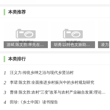
乡村法治资源稀缺问题、法治在熟人社会落地的尴尬问
本类推荐
题、树立乡村法治信仰问题。《大国村庄的进路》一书
中对这些问题作了深刻的回答。
书中也提到了我国的民主从传统礼制到现代法治的
转变。伴随中国特色社会主义新时代，乡村社会发展进
游斌 陈文胜:率先在县域内破除城乡二元结构
胡勇:以特色文旅助力乡村振兴
入新时代。新的时代，乡村社会治理法治化当何去何从?
本类排行
毫无疑问，必须立足乡村治理实践，从传统社会乡村治
理实践中汲取养分，从西方乡村治理法治化实践中寻求
1
汪义力:传统乡绅之治与现代乡贤治村
启示，遵循现代法治理念与价值，推动乡村治理的制度
2
李珺 陈文胜:全面推进乡村振兴中的乡村规划研究
化、程序化、规范化。概言之，应当完善乡村治理规范
3
体系，通过修订法律法规和民间规范，推进治理规范法
曹倩 陈文胜:农村“三变”改革与农村产业融合发展:理论逻辑和
治化;应当明晰治理主体权责，通过转变政府职能、改善
4
田珍:《乡土中国》读书报告
党的领导、加强基层民主、发展民间组织、吸引新乡