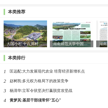
打工妹、女性婚姻移民、都市农家女等性别视角分类研
本类推荐
究。 然而，新生代农民工早期社会化深受传统（乡土文
化、父权至上、代际秩序等）、现代（打工经历、教育
技能、城市体验等）和独特成长（家庭“弱化”、婚育“催
化”、独立依附并存等）三重影响，以致其婚恋模式也深
大国小村:十八洞村的现代变迁是一道美丽的风景线
湖南师范大学中国乡村振兴研究院课题组:突出地域特色 推进乡村
受结构桎梏和体制壁垒的双重约束，呈现出传统现代交
本类排行
织、开放保守并存的多元复杂特征。婚恋问题涉及的青
年主体和老幼三代的生存发展，早已超越群体边界而影
1
匡远配:大力发展现代农业 培育经济新增长点
响深远，所以类型学意义上的婚恋模式划分更需深刻分
2
赵树凯:多元权力格局下的政策竞争
析基础上的思路和引导。
3
杨清华:立军令状坚决打赢脱贫攻坚战
在“新生代农民工的婚恋模式与衍生家庭问题研
4
黄梦其:基层干部须常怀“五心”
究”等课题的支持下，笔者在2014年—2017年的3年半时