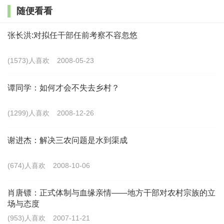
随便看看
会化质量，还将深刻影响家风建设、乡村治理、乡村振
兴和城乡一体化进程。笔者在2014—2017年间，对来自
张长洪:对拟任干部任前考察不容忽悠
湖南、河南、安徽等中西部省份并长期在上海、苏州、
(1573)人喜欢
2008-05-23
南京、宁波等城市流动打工的30多位青年农民工及其父
母进行了深度访谈，旨在探讨新生代农民工的婚恋模式
谭同学：如何才会不失去乡村？
及特征。
(1299)人喜欢
2008-12-26
一、新生代农民工的三类主要婚恋模式
谢进杰：解决三农问题是水到渠成
10余年来，新生代农民工的婚恋家庭问题受到学界
(674)人喜欢
2008-10-06
的高度重视。 就类型与模式而言，学者们或从总体层面
对打工青年的婚恋观念、择偶选择和婚姻形式作出高度
肖唐镖：正式体制与血缘亲情——地方干部对农村宗族的立
场与态度
概括和详尽描述， 或对“闪婚闪离”、“无媒不婚”、跨省
(953)人喜欢
2007-11-21
婚姻等不同模式类型进行深度分析和比较归纳， 再或对