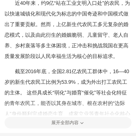
近40年来，约9亿“站在工业文明入口处”的农民，为
以快速城镇化和现代化为标志的中国奇迹和中国模式做
出了重要贡献。然而，上亿新生代农民工多元复杂的婚
恋模式，以及由此衍生的婚姻脆弱、儿童留守、老人自
养、乡村衰落等多主体困境，正冲击和挑战我国在更高
质量发展阶段以人民幸福生活为核心的目标追求。
截至2016年底，全国2.81亿农民工群体中，16—40
岁的新生代农民工比例为53.9%，成为外出打工农民工
的主体。 这些具成长“弱化”与婚育“催化”等社会化特征
的青年农民工，能否以其身在城市、根在农村的“边际
人”身份顺利完成婚恋生育、成家立业等青年社会化核心
展开全部内容
内容？其婚恋选择与模式特征会给个人及相关群体造成
何种影响？这不仅密切关系青年自身的主观幸福感和社