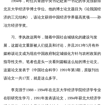
1994
年，时任共青团中央书记处第一书记的李克强获得
北京大学经济学博士学位。他的博士论文题目为《论我国经
济的三元结构》，该论文获得中国经济学界最高奖项——孙
冶方经济学奖。
习、李执政这两年，随着中国社会城镇化的建设与发
展，这篇论文重新被人们提及和讨论，并且
2013
年
5
月有外
媒称该论文成为现在中国政府制定城镇化方针与农村政策的
指导性文件。笔者也是头一次看到篇幅这么短的博士论文。
这篇论文发表于《中国社会科学》
1991
年第
3
期，原版刊出
该论文一共
17
页，就是这么多字。
李克强于
1988
－
1994
年在北京大学经济学院经济学专业
在职研究生学习，
1991
年发表该论文，
1994
年获北大经济学