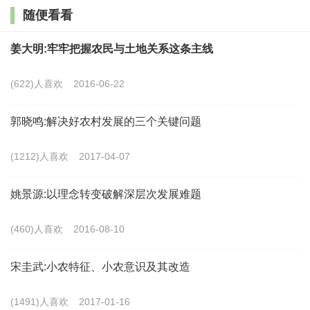
随便看看
市工业部门并存的三元结构时期。这种三元结构已在中国形
成。由二元结构转变为三元结构
,
并不意味着距离国民经济
姜大明:牢牢把握农民与土地关系这条主线
结构一元化的道路更漫长了
,
而是加快了结构转换的进程。
(622)人喜欢
2016-06-22
作者分析了三元结构在我国形成的客观条件、意义及其相互
关系
,
分析了推动三元结构向一元结构转换的条件
,
并且提出
郭晓鸣:解决好农村发展的三个关键问题
了相应的对策。
(1212)人喜欢
2017-04-07
正文：
姚景源:以理念转变破解深层次发展难题
迄今为止
,
世界上众多国家的经济发展历程表明
,
现代化
(460)人喜欢
2016-08-10
的实质就是实现由传统农业社会向现代工业社会的演化
,
由
农业国变成工业国。因此
,
一个国家在走向现代化的进程中
,
宋圭武:小农特征、小农意识及其改造
首先必须实行工业化。但是
,
在不同的国家
,
推进工业化可以
(1491)人喜欢
2017-01-16
有不同的道路
,
一个国家在不同的历史条件下也会表现出选