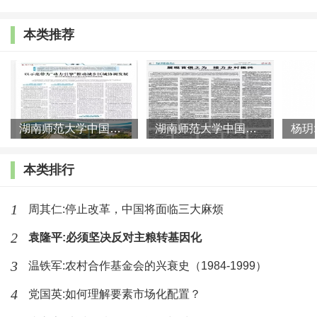
择的差异。
10
年来中国农村工业化的兴起与发展
,
使中国走
本类推荐
上了独特的工业化道路
,
国民经济呈现出崭新的局面。分析
与研究其演化的历史进程和趋向、生成的特定条件、发展中
的特殊课题以及可能选择的对策
,
无疑具有十分重要的意
义。
湖南师范大学中国乡村振兴研究院课题组:以示范带为“动力引擎”
湖南师范大学中国乡村振兴研究院课题组:展现首倡之为 接力乡村
一、中国工业化进程的新变化
本类排行
如果将中国的工业化放到
10
年的历史进程中进行考察
,
1
周其仁:停止改革，中国将面临三大麻烦
那么不难发现
,
它经历了阶段性的变化。由于阶段性目标不
2
问
,
衡量标准不同
,
也就自然会有道路与方式的不同选择。
袁隆平:必须坚决反对主粮转基因化
3
温铁军:农村合作基金会的兴衰史（1984-1999）
中国在
50
年代开始的工业化进程基本上是以城市为依
4
党国英:如何理解要素市场化配置？
托、以争取工业最大产出的增长为目标的。在
20
多年以至