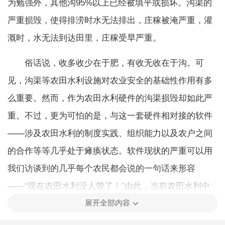
为勉强外，其他沟95%以上已经被填平或损坏。沟渠的
严重损毁，使得排涝时水无法排出，庄稼被淹严重，灌
溉时，水无法到达田里，庄稼受旱严重。
俗话说，收多收少在于肥，有收无收在于沟。可
见，沟渠等农田水利设施对农业安全的基础性作用有多
么重要。然而，作为农田水利硬件的沟渠损毁却如此严
重。不过，更为可怕的是，与这一套硬件相对接的软件
——涉及农田水利的制度实践、组织能力以及农户之间
的合作等等几乎处于瘫痪状态。软件现状的严重可以用
我们访谈到的几乎每个农民都会说的一句话来形容
——“现在农田水利没人管了！”由此，当前农田水利中
展开全部内容
比较少地看到能有基层政权和基层组织的强有力的作
用，涉农的水利部门也是“有钱就办事，没钱不办事，管