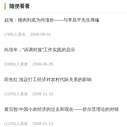
随便看看
它旱死还是淹死，没钱关我鸟事！”
赵海：猪肉到底为何涨价——与李昌平先生商榷
与农田水利接触最亲密的农民又是怎样一种形象
呢？他们平时忙于将垃圾倒在渠道里，忙于将四沟填平
(768)人喜欢
2008-08-01
多种上几颗庄稼，忙于将机耕道路开发栽上农作物，忙
向培年：“诉调对接”工作实践的启示
于将堤土刨松种菜。冬播过后农闲时，他们又忙于在麻
将桌上蹉跎岁月。天旱时，他们看着庄稼旱死而忙于痛
(1686)人喜欢
2008-06-25
心疾首却又无所作为也无法作为，天涝时，他们站在高
田先红:浅议打工经济对农村代际关系的影响
处看着农作物一天天被淹死而忙于流着泪水却又大多无
人愿意下水挖开渠道！村干部来组织时，他们忙于推
(1203)人喜欢
2008-11-10
辞，村干部走开后，他们又忙于牢骚。仿佛，农田水利
黄宗智:中国小农经济的过去和现在——舒尔茨理论的对错
与他们无关，仿佛，农田水利又是他们的命根子。
(1209)人喜欢
2008-01-11
农田水利，无论是硬件设施，还是软件制度和组