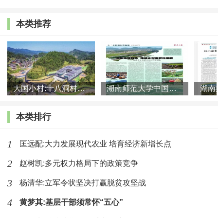
织，都要与农民对接起来。因此，当前的农田水利问题
本类推荐
实质上就是由三个问题组成，其一是农田水利的硬件设
施问题，其二是农田水利的软件——制度和组织问题，
其三是与这前两方面对接的农民的问题。而这三个问题
又是有层次的，第一个问题，最为表面，也最为直观。
大国小村:十八洞村的现代变迁是一道美丽的风景线
湖南师范大学中国乡村振兴研究院课题组:突出地域特色 推进乡村
第二个问题，是中观层次的，它是连接第一与第三个问
题的桥梁。第三个问题是最基础的，它决定了第一个问
本类排行
题中的硬件设施能否持续利用和能否用，也决定了第二
1
匡远配:大力发展现代农业 培育经济新增长点
个问题中的制度和组织的实践能否成功。本质上，无论
2
赵树凯:多元权力格局下的政策竞争
是硬件还是软件，都是如何为人所用和为人服务的问
3
杨清华:立军令状坚决打赢脱贫攻坚战
题，因此，硬件和软件都是手段，而人才是最终目的。
4
黄梦其:基层干部须常怀“五心”
由此，本报告着重要考察的就是，当前农田水利的