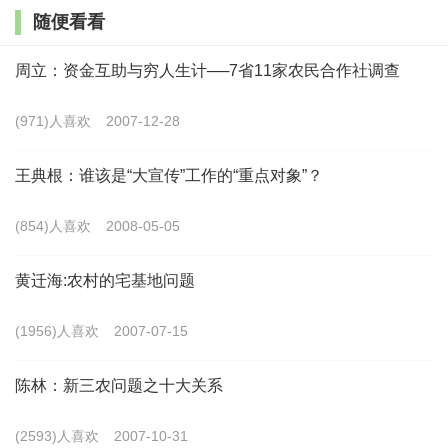
构与乡村学校交往空间由“边界冲突”转向“边缘互动”。为
随便看看
此，建议鼓励师资培训机构如高师院校、教师发展学校
周立：资金互助与穷人生计──7省11家农民合作社调查
等，拓宽培养半径，打破固定场所下“单向度”培养造成
的地理区隔，尝试“翻转办学空间”——由城市回归乡
(971)人喜欢
2007-12-28
村。基于教师与“流动的乡村空间”的融合程度，还可以
王典根：谁该是“大宣传”工作的“重点对象”？
分为短期空间回归和长期空间回归。短期空间回归是
指，培训机构定期开展短期的合作研习，鼓励教师深入
(854)人喜欢
2008-05-05
乡村学校短期蹲点，协助乡校教师共同解决实际境脉下
黄迁海:农村的宅基地问题
的教学困境。长期空间回归是指，培训机构和乡村学校
结成合作共同体，培养教师在双导师(乡校教师、培训指
(1956)人喜欢
2007-07-15
导教师)长时间指导下进行“行动—反思—调整”的课程行
陈林：新三农问题之十大关系
动研究，以提高教师处理乡村学校复杂教学情境下的核
心素养。实践证明，长时间的空间回归，可大大增加教
(2593)人喜欢
2007-10-31