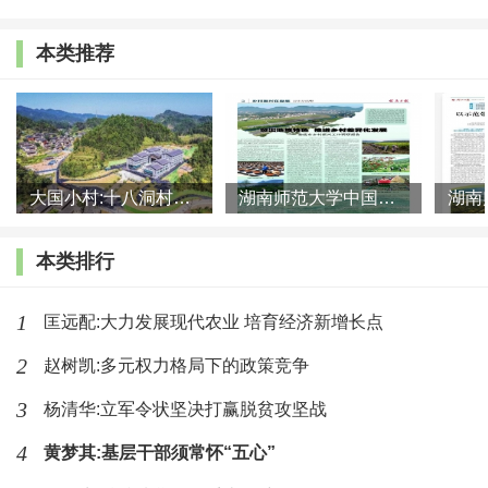
师对乡村独特环境的教学适应度。国外某研究发现，马
本类推荐
拉维的一项非政府组织师范教育计划在乡村地区一年的
教学实习后，约72%的参与者表示，学校实习是最能让
他们为在乡村教学做好准备的学习领域。
基于乡土的乡村师资培养路径，可在以下几个方面
大国小村:十八洞村的现代变迁是一道美丽的风景线
湖南师范大学中国乡村振兴研究院课题组:突出地域特色 推进乡村
着力。
本类排行
首先，需要增加教师培养过程中基于乡土的乡土文
化观照。当前，乡村“移民”教师处于“悬浮状态和无根状
1
匡远配:大力发展现代农业 培育经济新增长点
态”。对他们来说，要理解乡村文明。而引导教师的文化
2
赵树凯:多元权力格局下的政策竞争
融合和文化理解的过程是一个化盐于水、润物无声的缓
3
杨清华:立军令状坚决打赢脱贫攻坚战
慢过程，是一个引导他们走进乡村生活世界的过程，也
4
黄梦其:基层干部须常怀“五心”
是一个引导他们主动“浸润”乡土习性的过程。因此，在