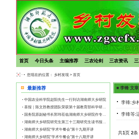
首页
今日头条
主编推荐
三农论剑
三农资讯
三
您现在的位置： 乡村发现 >
首页
最新推荐
■ 李锋 文
中国农业科学院赵阳先生一行到访湖南师大乡研院
李锋:乡
喜报｜陈文胜教授团队荣获第十届教育部科学研究优秀成果奖（人文社会科学）
李锋等:
国务院原副秘书长郭玮莅临湖南师大乡研院作专题讲座
湖南师大乡研院研究生第三十三期研究生读书报告会举行
湖南师大乡研院“学术午餐会”第十九期开讲
共
1
页
2
条
湖南师大乡研院“学术午餐会”第十八期开讲