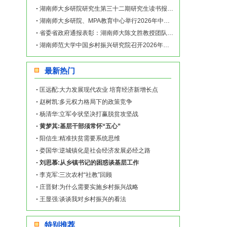
湖南师大乡研院研究生第三十二期研究生读书报告会举行
湖南师大乡研院、MPA教育中心举行2026年中央一号文件学习座谈会
省委省政府通报表彰：湖南师大陈文胜教授团队成果荣获省社科优秀成果一等奖
湖南师范大学中国乡村振兴研究院召开2026年新春团拜会
最新热门
匡远配:大力发展现代农业 培育经济新增长点
赵树凯:多元权力格局下的政策竞争
杨清华:立军令状坚决打赢脱贫攻坚战
黄梦其:基层干部须常怀“五心”
阳信生:精准扶贫需要系统思维
娄国华:逆城镇化是社会经济发展必经之路
刘思慕:从乡镇书记的困惑谈基层工作
李克军:三次农村“社教”回顾
庄晋财:为什么需要实施乡村振兴战略
王显强:谈谈我对乡村振兴的看法
特别推荐