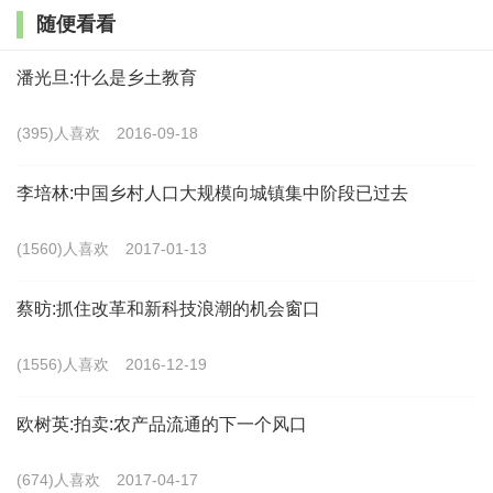
所以，从事扶贫开发工作的同志，都要有清醒的认
随便看看
识，确立项目一定要按照经济规律，不能够主观臆断，
潘光旦:什么是乡土教育
一定要慎之又慎，尽可能做到科学、合理，而且要防范
可能的经济风险、政策风险和自然风险。
(395)人喜欢
2016-09-18
三是产业扶贫还有区域性
。中国幅员辽阔，各个地
李培林:中国乡村人口大规模向城镇集中阶段已过去
区自然条件千差万别，资源禀赋各不相同，发展的基础
(1560)人喜欢
2017-01-13
迥然各异，贫困人口分布点多面广，贫困程度、致贫的
原因、帮扶的需求多种多样。所以，这种区域的特点就
蔡昉:抓住改革和新科技浪潮的机会窗口
要求一定要从各地的实际出发，选准科学的路子，尤其
(1556)人喜欢
2016-12-19
是在具体的产业项目上更是要这样。
欧树英:拍卖:农产品流通的下一个风口
四是复杂性。
产业扶贫受地理区位、自然资源、发
展水平和技术条件等客观因素的影响，不同地区贫困人
(674)人喜欢
2017-04-17