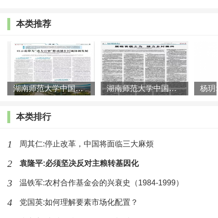
口的思想观念、劳动能力、致富愿望等主观的因素也是
千差万别的。所以，我们如何制定科学的、接地气的产
本类推荐
业扶贫政策和措施，就显得尤为重要。
五是绿色性。
因为我们贫困地区大多数位于江河上
游、水源源头、农牧交错地带，生态系统十分脆弱，生
湖南师范大学中国乡村振兴研究院课题组:以示范带为“动力引擎”
湖南师范大学中国乡村振兴研究院课题组:展现首倡之为 接力乡村
态地位又极为重要。所以，产业扶贫必须始终牢固树立
绿色发展的理念，努力实现可持续发展。通常讲，在降
本类排行
雨量在300毫米以下的地区，虽然一时也带来了农业的发
1
周其仁:停止改革，中国将面临三大麻烦
展，但是归根到底生态的代价形成了不可逆的后果。
2
袁隆平:必须坚决反对主粮转基因化
科学推进产业扶贫的六大重点
3
温铁军:农村合作基金会的兴衰史（1984-1999）
推进产业扶贫是一项系统工程，应该围绕建档立卡
4
党国英:如何理解要素市场化配置？
贫困人口增收脱贫的目标，重点把握好以下六个重点：