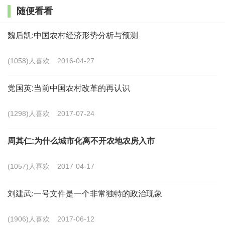
子”的意思），这应属直译，虽也形象，但不如bachelor
随便看看
一词更贴近原意。
魏后凯:中国农村经济形势分析与预测
我们在本文中所说的“光棍”即是指第二种含义。从
农村社会的常识来看，我们一般将年龄超出30岁仍未婚
(1058)人喜欢
2016-04-27
配的成年男子称为“光棍”，尽管有少部分人在超出30岁
党国英:当前中国农村改革的再认识
后还有可能成功婚配，但因为其在农村现实经验中所占
比例很小，因而，不会对我们就整个农村光棍群体问题
(1298)人喜欢
2017-07-24
进行分析造成根本性的影响。深入揭示光棍这一群体的
周其仁:为什么城市化离不开农地农房入市
形成原因及其对社会秩序所构成的风险，并在此基础上
寻求治理之策是本文要讨论的问题。
(1057)人喜欢
2017-04-17
二、文献回顾与研究方法
刘建武:一号文件是一个非常独特的政治现象
农村光棍问题近年来逐渐引起学术界的重视，并已
(1906)人喜欢
2017-06-12