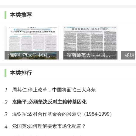
经产生了一些比较优秀的学术成果，从学科的角度来
本类推荐
看，主要限于人口学和社会学两大学科。
（一）人口学领域的研究及其悖论
人口学领域的研究集中讨论两个问题：其一是光棍
湖南师范大学中国乡村振兴研究院课题组:以示范带为“动力引擎”
湖南师范大学中国乡村振兴研究院课题组:展现首倡之为 接力乡村
的数量，其二是光棍的形成与婚姻挤压特别是人口出生
性别比失调的关系。从光棍数量来看，最大胆的估测数
本类排行
据是超过5000万，一般的估测数据是3000万，最保守的
估测是1800万。这些数据的获得主要根据人口普查数据
1
周其仁:停止改革，中国将面临三大麻烦
中出生性别比的数值推测，其基本逻辑是，100女子比
2
袁隆平:必须坚决反对主粮转基因化
100男子时属于最理想的状态，理论上，这一比例的生成
3
温铁军:农村合作基金会的兴衰史（1984-1999）
会使得成年男子都能在相应的女性群体中寻找到配偶，
4
党国英:如何理解要素市场化配置？
当然，正常的阈值范围可以控制在100:107之间调节。也