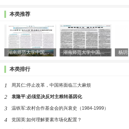
涅茨对于经济发展过程中产业结构变化的分析，揭示了
本类推荐
刘易斯模型暗含的假设，即由于劳动力等要素从生产率
低的农业转向生产率更高的非农产业，因而，从国民经
济层面上看，劳动生产率可以不断得到提高。这个由于
产业结构变化而导致生产率提高的过程，被后来的研究
湖南师范大学中国乡村振兴研究院课题组:以示范带为“动力引擎”
湖南师范大学中国乡村振兴研究院课题组:展现首倡之为 接力乡村
者称为“库兹涅茨过程”。
本类排行
最后，即便多数新古典经济学家无视这样一个发展
类型或阶段，索洛式的经济增长类型对于认识二元经济
1
周其仁:停止改革，中国将面临三大麻烦
发展依然具有启示意义。一方面，新古典增长可以作为
2
袁隆平:必须坚决反对主粮转基因化
对二元经济发展类型进行反事实观察的一个参照系。前
3
温铁军:农村合作基金会的兴衰史（1984-1999）
者的一个基本假设是劳动力短缺，因而，劳动力无限供
4
党国英:如何理解要素市场化配置？
给特征的存在，从理论上就暗含了打破新古典增长中资