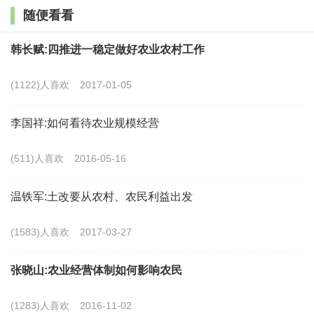
随便看看
斯创立的二元经济发展理论束之高阁，也对具有典型劳
动力无限供给特征的中国经济增长做出了误读和误判。
韩长赋:四推进一稳定做好农业农村工作
相反，早期发展经济学很好地解释了这种经济发展类
(1122)人喜欢
2017-01-05
型，迄今仍然有助于人们认识特定阶段的中国经济发展
特征。
李国祥:如何看待农业规模经营
首先，刘易斯称之为“劳动力无限供给条件下的经济
(511)人喜欢
2016-05-16
发展”或二元经济发展。在其著述中，他阐述了农业剩余
温铁军:土改要从农村、农民利益出发
劳动力转移的必要性，以及这个伴随着资本积累扩大和
工业扩张的劳动力转移过程，同时就是一个特殊阶段的
(1583)人喜欢
2017-03-27
经济发展过程，并且可以成为具有二元经济特点的国家
张晓山:农业经营体制如何影响农民
的发展模式。
(1283)人喜欢
2016-11-02
其次，同一过程也可以称为“库兹涅茨过程”。库兹