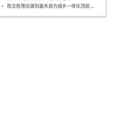
陈文胜等应邀到嘉禾县为城乡一体化顶层设计支招