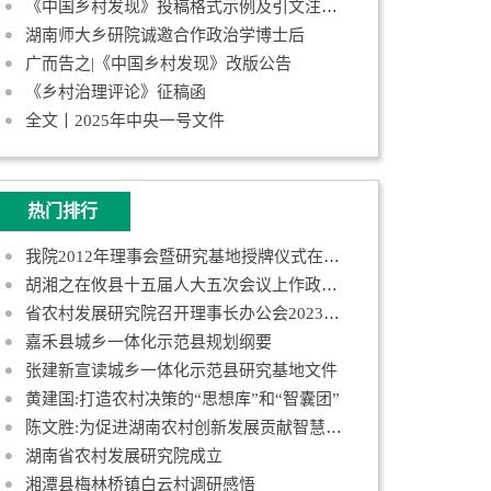
《中国乡村发现》投稿格式示例及引文注释规范
湖南师大乡研院诚邀合作政治学博士后
广而告之|《中国乡村发现》改版公告
《乡村治理评论》征稿函
全文丨2025年中央一号文件
热门排行
我院2012年理事会暨研究基地授牌仪式在长沙举行
胡湘之在攸县十五届人大五次会议上作政府工作报告
省农村发展研究院召开理事长办公会2023年第一次会议
嘉禾县城乡一体化示范县规划纲要
张建新宣读城乡一体化示范县研究基地文件
黄建国:打造农村决策的“思想库”和“智囊团”
陈文胜:为促进湖南农村创新发展贡献智慧和力量
湖南省农村发展研究院成立
湘潭县梅林桥镇白云村调研感悟