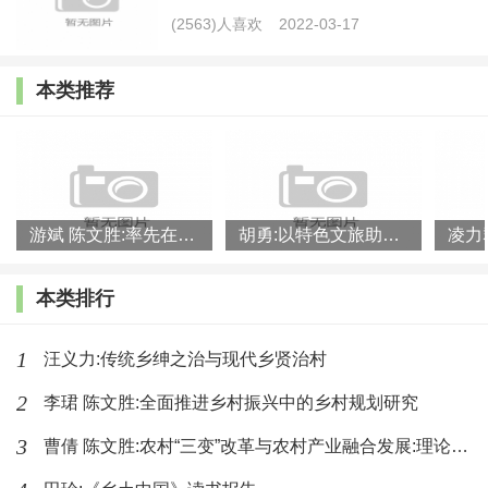
(2563)人喜欢
2022-03-17
深刻把握人民群众对法律的期盼由“有没有”转变为“好不
好、管用不管用、能不能解决实际问题”这一重大变化，
本类推荐
把立法与维护广大农民群众的根本利益相连接、相匹
配。法治，不单单看有无法律、有无规矩，还要看如何
运行、运行得如何？因此，依法，还要严格执法、规范
执法、文明执法，同时，还要监督执法，做到有权必有
游斌 陈文胜:率先在县域内破除城乡二元结构
胡勇:以特色文旅助力乡村振兴
责、用权受监督、违法必追责；依法，还要公正司法，
确保法律正确平等实施，维护社会公平正义，充分保障
本类排行
农民合法权益；依法，还要全民守法，不仅把法律文
1
汪义力:传统乡绅之治与现代乡贤治村
本“交”给农民，还要把法律知识“教”给农民，让农民群
众“人人学法用法，个个懂法守法”，让法律在乡村家喻
2
李珺 陈文胜:全面推进乡村振兴中的乡村规划研究
户晓、有效实施。党组织依法执政、人民政府依法行
3
曹倩 陈文胜:农村“三变”改革与农村产业融合发展:理论逻辑和
政、人民群众依法办事，走出一条“善立法”“立良法”“法