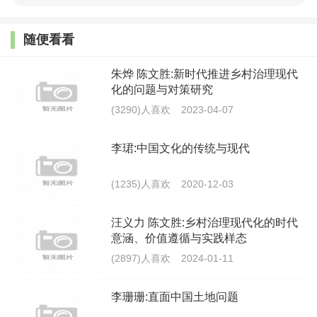
教育、自我服务能力和水平，形成人人有责、人人尽
责、人人享有的社会治理共同体，确保“民愿治”。同
随便看看
时，还要处理好党的领导、政府主导与农民主体的关
朱烨 陈文胜:新时代推进乡村治理现代
系。“自治”不是农民群众的任意而治、任性而治，也不
化的问题与对策研究
是政府的“一禁了之”“一放了之”，更不是脱离党的领
(3290)人喜欢
2023-04-07
导、否定党的领导。而是既要发挥党组织和政府的“主心
李珺:中国文化的传统与现代
骨”作用，也要激发农民群众的“主人翁”意识，最终形成
党组织领导下的“民治民善、民善民治、民善于治”的乡
(1235)人喜欢
2020-12-03
村良善治理生态。
汪义力 陈文胜:乡村治理现代化的时代
意涵、价值遵循与实践样态
以法治为本，强化“以治成善”的硬实力。法治保障
(2897)人喜欢
2024-01-11
乡村治理有效，关键环节在于立法部门科学立法，清醒
认识法治建设的根基在基层、薄弱区域在乡村的这一现
李珊珊:直面中国土地问题
实情况，把立法与推进乡村振兴战略相衔接、相适应，