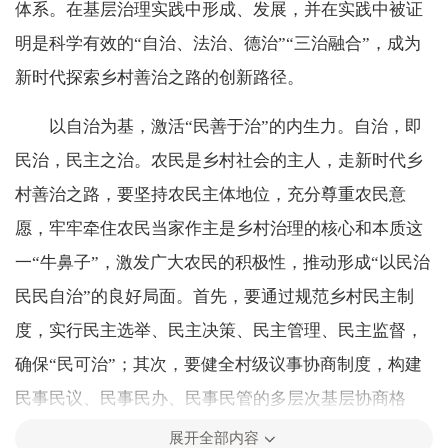
体系。在基层治理实践中形成、发展，并在实践中被证
明是科学有效的“自治、法治、德治”“三治融合”，成为
新时代探索乡村善治之路的创新路径。
以自治为基，激活“民善于治”的内生力。自治，即
民治，民主之治。农民是乡村社会的主人，走新时代乡
村善治之路，要坚持农民主体地位，充分尊重农民意
愿，牢牢牵住农民当家作主是乡村治理的核心和本质这
一“牛鼻子”，激发广大农民的积极性，推动形成“以民治
民民自治”的良好局面。首先，要通过规范乡村民主制
度，实行民主选举、民主决策、民主管理、民主监督，
确保“民可治”；其次，要健全村级议事协商制度，构建
民事民议、民事民办、民事民管的多层次基层协商格
局，确保“民能治”；再次，要增强村民自我管理、自我
展开全部内容