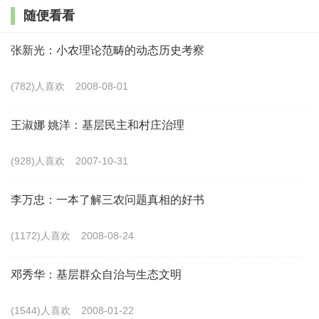
村未必如此，有的“一村一品”，有的“电商带动”，有的“文
随便看看
创赋能”，有的“康养休闲”，有的“三产融合”……乡村的多
张新光：小农理论范畴的动态历史考察
样性或者多元性早已超出了人们的认知，经济越发达地区的
乡村，其多样性就越充分，互相之间的互补性或者可合作性
(782)人喜欢
2008-08-01
越强烈，进而乡村的包容性、可持续性就越有保障。
王淑娜 姚洋：基层民主和村庄治理
在一定意义上讲，经济发达地区的乡村已经形成或正在
(928)人喜欢
2007-10-31
形成一个具有自我强化性、自我协调性、自我成长性的，面
对所在区域的城市之间具有一定议价能力的社会网络，很难
李万忠：一本了解三农问题真相的好书
根据其经济性质、产业特色来进行定义，同时由于城乡之
(1172)人喜欢
2008-08-24
间、村村之间的流动性，也很难根据其功能进行定义。
邓秀华：基层群众自治与生态文明
跨出经济发达地区，再从全国范围来看，有的乡村数字
化水平很高，有的乡村刚脱离贫困，有的地方老龄化严重，
(1544)人喜欢
2008-01-22