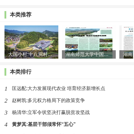
有的乡村仍在孤立发展，有的乡村已经开启了国际化步伐，
有的乡村还没有自己的功能定位。可见，乡村经济发展水平
本类推荐
的多样性、社会发展水平的多元性、人口素质结构的多层性
等特征，决定了我们既不能简单通过单项职能或功能、也不
能简单的用多重功能综合体来定义乡村。
大国小村:十八洞村的现代变迁是一道美丽的风景线
湖南师范大学中国乡村振兴研究院课题组:突出地域特色 推进乡村
三、能否通过核心人群来定义乡村
这里涉及到乡村是“谁的乡村”的问题。传统意义上的乡
本类排行
村可以视为“亲者的乡村”，特别是在村社一级的居民上查五
1
匡远配:大力发展现代农业 培育经济新增长点
代八代可能都具有亲戚关系或者血脉联系，这也是很多村庄
2
赵树凯:多元权力格局下的政策竞争
用姓氏命名的原因。在“亲者的乡村”基础上，由于历史上各
种原因的人口流动，村庄容纳了很多外来居民并常住之，形
3
杨清华:立军令状坚决打赢脱贫攻坚战
成了本姓与外姓共同生活的“居者的乡村”。
4
黄梦其:基层干部须常怀“五心”