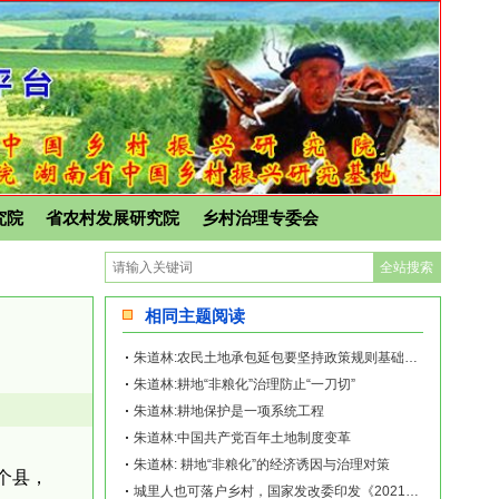
究院
省农村发展研究院
乡村治理专委会
相同主题阅读
朱道林:农民土地承包延包要坚持政策规则基础上尊重农民意愿
朱道林:耕地“非粮化”治理防止“一刀切”
朱道林:耕地保护是一项系统工程
朱道林:中国共产党百年土地制度变革
朱道林: ​耕地“非粮化”的经济诱因与治理对策
个县，
城里人也可落户乡村，国家发改委印发《2021年新型城镇化和城乡融合发展重点任务》