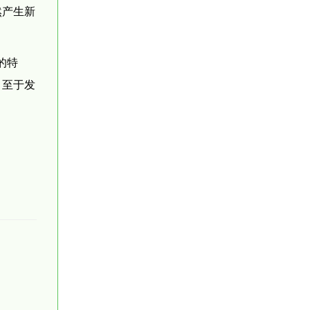
然产生新
的特
，至于发