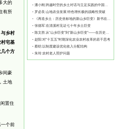
多大的
潘小刚:跨越时空的乡土对话与立足实践的中国故事——《再造乡土:历史坐标地的新山乡巨变
住有所
罗必良:山地农业发展:特色增长极的战略性突破
《再造乡土：历史坐标地的新山乡巨变》新书在赫山清溪村首发
张德军:在清溪村见证七十年乡土巨变
，与乡村
陈文胜:从“山乡巨变”到“新山乡巨变”——在历史坐标地观察中国乡村现代化
赵阳:对“十五五”时期深化农业农村改革的若干思考
农村宅基
蔡昉:以制度建设优化收入分配结构
这几个方
朱玲:农村老人照护问题
乡间豪
，土地
、闲置住
第一个前