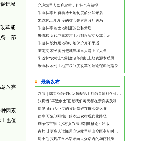
，促进城
允许城里人落户农村，利好也有前提
朱道林等:如何看待土地制度的公私矛盾
朱道林:土地制度的核心是财富分配关系
”改革能
朱道林等:论土地制度的公私矛盾
朱道林:近代中国农村土地制度演变及其启示
取得一部
朱道林:设施用地和耕地保护并不矛盾
陈锡文:农民卖房进城当城里人是上了大当
朱道林:农村土地制度改革须以土地资源本质属性为基础
朱道林:农村土地产权制度改革的理论逻辑与路径
最新发布
愿意放弃
喜报｜陈文胜教授团队荣获第十届教育部科学研究优秀成果奖（人文社会科学）
张晓韧:“再造乡土”正是我们每天都在亲身实践和探索的事业——《再造乡土:历史坐标地的
周俊:新山乡巨变的背后是谁在推和怎么推——《再造乡土:历史坐标地的新山乡巨变》新书发
多种因素
蔡卓:可复制可推广的农业农村现代化路径——《再造乡土:历史坐标地的新山乡巨变》新书发
际上也值
刘振伟主编《乡村振兴法律制度概论》出版
肖帅:让更多人读懂周立波故里的山乡巨变新时代故事——《再造乡土:历史坐标地的新山乡巨
周小毛:实现了学术话语向大众话语的华丽转身——《再造乡土:历史坐标地的新山乡巨变》新