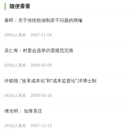
经验表明，当贫困人口数量占到总人口的3%左右时，减贫
随便看看
就会进入最艰苦的阶段。2017年我国接近这个临界点时，党
中央及时作出聚焦深度贫困地区脱贫攻坚的重大决策。有了
秦晖：关于传统租佃制若干问题的商榷
这样的战略部署，我国的减贫速度才得以保持。2018年至
(985)人喜欢
2007-11-06
2020年，我国贫困人口仍分别减少1386万人、1109万人和
551万人。
吴仁寿：村委会选举仍需规范完善
称之为奇迹，是因为在全球贫困状况依然严峻、一些国
(659)人喜欢
2008-05-09
家贫富分化加剧的背景下，我国提前10年实现《联合国2030
许锁领 :“改革成本论”和“成本监督论”:洋博士制
年可持续发展议程》减贫目标。2020年10月9日，世界银行
发布报告称，由于新冠肺炎疫情大流行以及由此导致的经济
(816)人喜欢
2008-03-10
衰退，全球可能将新增1亿多极端贫困人口。这是世界银行
傅光明： 知青茶庄
1990年开始编制该数据以来，极端贫困人口数量增加幅度最
大的一次。而我国在统筹疫情防控和经济社会发展方面取得
(916)人喜欢
2007-12-12