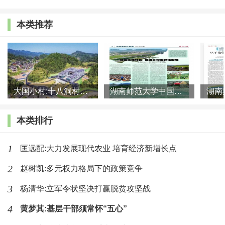
巨大成就，出色地答好了抗疫、抗洪两道“加试题”，如期兑
现向全国人民作出的庄严承诺。
本类推荐
我国创造的人类减贫史上的伟大奇迹，不仅为全面建成
小康社会作出了重要贡献，而且为开启全面建设社会主义现
代化国家新征程奠定了坚实基础；不仅造福中国人民，而且
大国小村:十八洞村的现代变迁是一道美丽的风景线
湖南师范大学中国乡村振兴研究院课题组:突出地域特色 推进乡村
创造了减贫治理的中国样本，为全球减贫事业作出了重大贡
献。
本类排行
1
匡远配:大力发展现代农业 培育经济新增长点
（作者系《中国乡村发现》学术委员，国务院发展研究
2
赵树凯:多元权力格局下的政策竞争
中心农村经济研究部部长、研究员。中国乡村发现网转自：
3
杨清华:立军令状坚决打赢脱贫攻坚战
《人民日报》2021年2月26日）
4
黄梦其:基层干部须常怀“五心”
最新文章