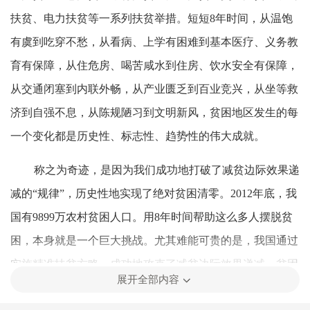
扶贫、电力扶贫等一系列扶贫举措。短短8年时间，从温饱
有虞到吃穿不愁，从看病、上学有困难到基本医疗、义务教
育有保障，从住危房、喝苦咸水到住房、饮水安全有保障，
从交通闭塞到内联外畅，从产业匮乏到百业竞兴，从坐等救
济到自强不息，从陈规陋习到文明新风，贫困地区发生的每
一个变化都是历史性、标志性、趋势性的伟大成就。
称之为奇迹，是因为我们成功地打破了减贫边际效果递
减的“规律”，历史性地实现了绝对贫困清零。2012年底，我
国有9899万农村贫困人口。用8年时间帮助这么多人摆脱贫
困，本身就是一个巨大挑战。尤其难能可贵的是，我国通过
实施精准扶贫方略，成功地攻克了减贫边际效果递减、贫困
展开全部内容
人口下降到一定水平后往往难以继续下降的世界难题。国际