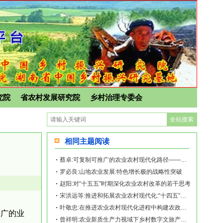
究院
省农村发展研究院
乡村治理专委会
相同主题阅读
蔡卓:可复制可推广的农业农村现代化路径——《再造乡土:历史坐标地的新山乡巨变》新
罗必良:山地农业发展:特色增长极的战略性突破
赵阳:对“十五五”时期深化农业农村改革的若干思考
宋洪远等:推进和拓展农业农村现代化:“十四五”回顾与“十五五”展望
叶敬忠:在推进农业农村现代化进程中构建农政转型的中国道路
宽广的业
曾祥明:农业新质生产力视域下乡村数字文旅产业发展的机遇、挑战与纾解