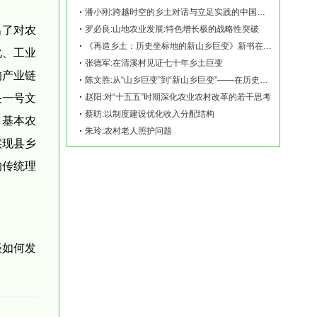
潘小刚:跨越时空的乡土对话与立足实践的中国故事——《再造乡土:历史坐标地的新山乡巨变
出了对农
罗必良:山地农业发展:特色增长极的战略性突破
《再造乡土：历史坐标地的新山乡巨变》新书在赫山清溪村首发
化、工业
张德军:在清溪村见证七十年乡土巨变
的产业链
陈文胜:从“山乡巨变”到“新山乡巨变”——在历史坐标地观察中国乡村现代化
央一号文
赵阳:对“十五五”时期深化农业农村改革的若干思考
蔡昉:以制度建设优化收入分配结构
、基本农
朱玲:农村老人照护问题
实现县乡
的传统理
谈如何发