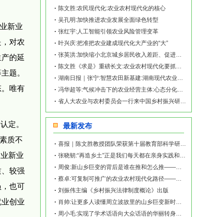
陈文胜:农民现代化:农业农村现代化的核心
吴孔明:加快推进农业发展全面绿色转型
农业新业
张红宇:人工智能引领农业风险管理变革
是，对农
叶兴庆:把准把农业建成现代化大产业的“大”
张英洪:加快缩小北京城乡居民收入差距、促进共同富裕的对策建议
生产的延
陈文胜《求是》重磅长文:农业农村现代化要抓住农民这个关键
等主题。
湖南日报｜张宁:智慧农田新基建:湖南现代农业的硬支撑
态。唯有
冯华超等:气候冲击下的农业经营主体:心态分化、应对策略与政策启示
省人大农业与农村委员会一行来中国乡村振兴研究院调研
份认定。
最新发布
化素质不
喜报｜陈文胜教授团队荣获第十届教育部科学研究优秀成果奖（人文社会科学）
农业新业
张晓韧:“再造乡土”正是我们每天都在亲身实践和探索的事业——《再造乡土:历史坐标地的
周俊:新山乡巨变的背后是谁在推和怎么推——《再造乡土:历史坐标地的新山乡巨变》新书发
质、较强
蔡卓:可复制可推广的农业农村现代化路径——《再造乡土:历史坐标地的新山乡巨变》新书发
员，也可
刘振伟主编《乡村振兴法律制度概论》出版
就业创业
肖帅:让更多人读懂周立波故里的山乡巨变新时代故事——《再造乡土:历史坐标地的新山乡巨
周小毛:实现了学术话语向大众话语的华丽转身——《再造乡土:历史坐标地的新山乡巨变》新