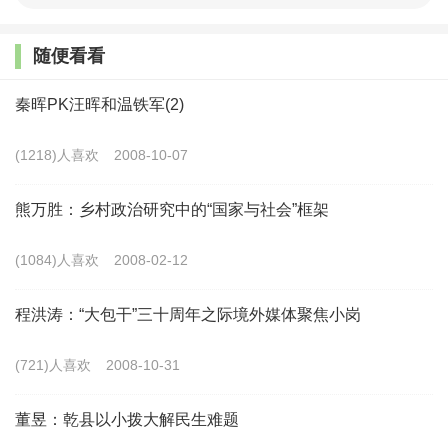
全面建成小康社会的现实背景下, 基于农村金融制度改革
的阶段总结与分析, 科学揭示市场经济条件下我国农村金
随便看看
融制度演进的逻辑规律和现实障碍, 旨在为进一步深化我
秦晖PK汪晖和温铁军(2)
国农村金融体制改革, 加快形成城乡经济社会一体化格局
提供农村金融制度创新的未来方向及战略思路。
(1218)人喜欢
2008-10-07
一、改革开放40周年中国农村金融制度的变革历程
熊万胜：乡村政治研究中的“国家与社会”框架
总体而言, 改革开放以来我国农村金融制度先后经历
(1084)人喜欢
2008-02-12
了重新确立、改革转型、现代制度构建和改革创新深化4
程洪涛：“大包干”三十周年之际境外媒体聚焦小岗
个阶段, 在各阶段农村金融不仅为农村经济发展提供了资
金流通、交换的媒介平台, 而且还发挥动员和配置农村地
(721)人喜欢
2008-10-31
区闲置的社会资金和资本, 分散和转移系统风险和市场风
董昱：乾县以小拨大解民生难题
险的作用, 同时也活跃了农村经济发展环境, 并多角度助