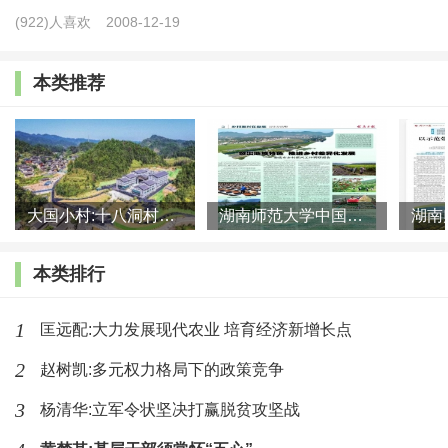
推农村经济及农业现代化建设。
(922)人喜欢
2008-12-19
(一) 农村金融制度重新确立阶段 (1978—1992年)
本类推荐
十一届三中全会以后, 我国开始建立和普遍实行农业
家庭承包责任制, 最终废除了人民公社体制, 同时这一时
期农村经济体制也逐步完善。为了配合整个农村经济体
大国小村:十八洞村的现代变迁是一道美丽的风景线
湖南师范大学中国乡村振兴研究院课题组:突出地域特色 推进乡村
制改革的推进, 农村金融制度也得到重新确立。1978年
中共十一届三中全会通过的《中共中央关于加快农业发
本类排行
展若干问题的决定 (草案) 》中明确提出“恢复中国农业
银行, 大力发展农村信贷事业”。十一届三中全会以后, 根
1
匡远配:大力发展现代农业 培育经济新增长点
据修改后的《农村人民公社工作条例 (试行草案) 》第5
2
赵树凯:多元权力格局下的政策竞争
条关于“农村信用合作社是集体金融组织, 又是农业银行
3
杨清华:立军令状坚决打赢脱贫攻坚战
的基层机构, 办理农村金融各项业务, 执行国家金融部门