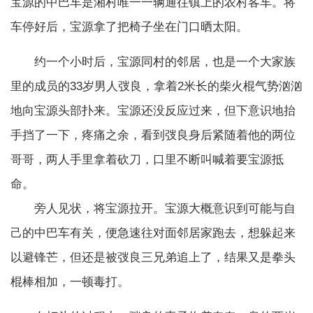
宝源的中巴车是湘村唯一一辆通往镇上的农村客车。将
车停好后，宝源拿了把椅子坐在门口晒太阳。
约一个小时后，宝源同村的邻居，也是一个大家族
里的成员的33岁男人弢良，拿着2米长的柴火棍气势汹汹
地向宝源头部扑来。宝源还没反应过来，但下意识地抬
手挡了一下，疼痛之余，看到弢良身后紧随着他的两位
哥哥，两人手里拿着砍刀，口里不断叫喊着要宝源抵
命。
旁人见状，将宝源拉开。宝源大概意识到可能与自
己的中巴车有关，便急速往对面邻居家跑去，想躲起来
以避锋芒，但还是被弢良三兄弟追上了，结果又是拳头
棍棒相加，一顿毒打。