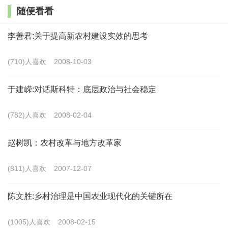
一小时前，宝源将车开回自己家拿点东西，在返回
随便看看
叔叔家的途中，弢良妻子将车子拦住，她请求宝源帮忙
李善君:关于提高新农村建设实效的思考
从镇上买点菜回来。宝源表示，年关将近，客流较大，
容易忘记，最好还是她自己亲自去买。弢良妻子上了
(710)人喜欢
2008-10-03
车，停了一会又说还有点事，只能第二天再去买菜了，
于建嵘:对话斯科特：底层政治与社会稳定
于是便又下了车。宝源见她径自一人回去了，便发动车
子离开，其间并没有发现任何异样。
(782)人喜欢
2008-02-04
约40分钟后，有村民骑着摩托车路过弢良家，看到
赵树凯：农村改革与地方改革家
弢良的儿子面朝地背朝天地扑在门口路上，便在外面喊
(811)人喜欢
2007-12-07
弢良妻子出来看。
陈文胜:乡村治理是中国农业现代化的关键所在
弢良妻子在火炕边上烤火，已经趴在桌上睡着了，
听到有人喊了一会，便睡眼惺忪出来察看，她将孩子翻
(1005)人喜欢
2008-02-15