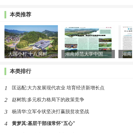
过来一看，正是她儿子，伸手一探，她儿子已经呼吸微
弱。
本类推荐
她一边嚎啕大哭，一边想起自己出来时儿子就跟在
后面，她上车时，她儿子就在车子的后轮胎旁边玩耍，
她以为她下车回去后，孩子必定仍然会跟着。
大国小村:十八洞村的现代变迁是一道美丽的风景线
湖南师范大学中国乡村振兴研究院课题组:突出地域特色 推进乡村
弢良妻子判定，孩子应是被宝源的车子“轧”了。
本类排行
弢良妻子的大哭，惊动了左邻右舍，大家出来一
1
匡远配:大力发展现代农业 培育经济新增长点
看，一边帮忙，一边叫人将在山上干活的弢良等人叫回
来。
2
赵树凯:多元权力格局下的政策竞争
3
杨清华:立军令状坚决打赢脱贫攻坚战
后来，交警查看现场后证实，孩子除了头部有一个
4
黄梦其:基层干部须常怀“五心”
裂开的洞以外，其他位置并没有伤痕。他们推测，孩子