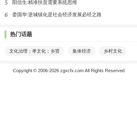
应该是趴在轮胎上玩耍，但由于身体太小，宝源在车子
5
阳信生:精准扶贫需要系统思维
里并没有看见，将车子开动时，由于前进力的作用，将
6
娄国华:逆城镇化是社会经济发展必经之路
孩子带了一下，两岁的孩子，其稳定性差，前倾的过程
中，刚好头部撞在轮胎的螺钉上，交警检查车子时亦发
热门话题
现，只有后轮胎上的一口螺钉有点血迹，其他位置没有
文化治理；孝文化；乡贤
集体经济
乡村文化
痕迹。
Copyright © 2006-2026 zgxcfx.com All Rights Reserved
失灵
湘ICP备2021010055号
如果从家族来讲，宝源与弢良各自所在房头往前追
溯均属于同一个祖先，到宝源一代已经刚好7代人，宝源
所在房头与弢良所在房头往上溯是从第二代祖开始分枝
的。