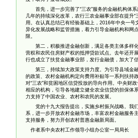
首先，进一步完善了“三农”服务的金融机构体系
几年的持续深化改革，农行三农金融事业部在提升“
用。在认真总结已有经验基础上，2016年中央一
异化发展战略和监管措施，着力引导金融机构和网
限。
第二，积极推进金融创新，满足各类主体多样化需
营权和农民住房财产权的抵押贷款试点。去年还开
行也成立了扶贫金融事业部，发行金融债，加大了
第三，持续加大政策支持力度。为引导县域金
的政策、农村金融机构定向费用补贴等一系列扶持
对“三农”和贫困地区信贷投放的导向作用。中央财
相应的机构，引导各地建立健全农业信贷的担保体
力支持了中国农业、农村和农民的发展。
党的十九大报告提出，实施乡村振兴战略。我
系，进一步开放农村金融市场，丰富农村金融服务
支持服务，努力开创农村普惠金融新局面。
作者系中央农村工作领导小组办公室一局局长