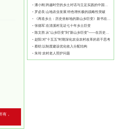
潘小刚:跨越时空的乡土对话与立足实践的中国故事——《再造乡土:历史坐标地的新山乡巨变
罗必良:山地农业发展:特色增长极的战略性突破
《再造乡土：历史坐标地的新山乡巨变》新书在赫山清溪村首发
张德军:在清溪村见证七十年乡土巨变
陈文胜:从“山乡巨变”到“新山乡巨变”——在历史坐标地观察中国乡村现代化
赵阳:对“十五五”时期深化农业农村改革的若干思考
蔡昉:以制度建设优化收入分配结构
朱玲:农村老人照护问题
所有，