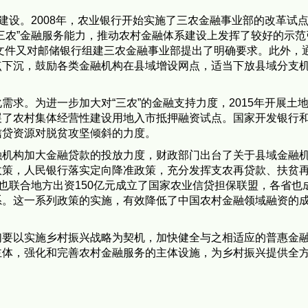
建设。2008年，农业银行开始实施了三农金融事业部的改革试
三农”金融服务能力，推动农村金融体系建设上发挥了较好的示范
号文件又对邮储银行组建三农金融事业部提出了明确要求。此外，
点下沉，鼓励各类金融机构在县域增设网点，适当下放县域分支
求。为进一步加大对“三农”的金融支持力度，2015年开展土
展了农村集体经营性建设用地入市抵押融资试点。国家开发银行
信贷资源对脱贫攻坚倾斜的力度。
融机构加大金融贷款的投放力度，财政部门出台了关于县域金融
政策，人民银行落实定向降准政策，充分发挥支农再贷款、扶贫
政也联合地方出资150亿元成立了国家农业信贷担保联盟，各省也
系。这一系列政策的实施，有效降低了中国农村金融领域融资的
们要以实施乡村振兴战略为契机，加快健全与之相适应的普惠金
主体，强化和完善农村金融服务的主体设施，为乡村振兴提供全