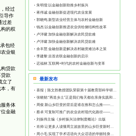
朱明儒:以金融创新助推乡村振兴
点，经过
蒋伟诚:金融创新促进现代农业发展
引导作
郭晓鸣:新型农业经营主体与农村金融创新
通过差
钱杰:以金融创新推进农业供给侧结构性改革
机构的权
卢洋啸:加快金融创新解决农民贷款难
卢洋啸:加快金融创新解决农民贷款难
地承包经
余丰慧:金融创新是解决农村融资难治本之策
和农业银
李建黎:吉首农联金融创新的启示
迟福林:互联网+时代的农村金融创新与变革
机构贷款
再贷款
最新发布
成立了
成本，有
喜报｜陈文胜教授团队荣获第十届教育部科学研究优秀成果奖（人文社会科学）
张晓韧:“再造乡土”正是我们每天都在亲身实践和探索的事业——《再造乡土:历史坐标地的
融服务体
周俊:新山乡巨变的背后是谁在推和怎么推——《再造乡土:历史坐标地的新山乡巨变》新书发
方位金融
蔡卓:可复制可推广的农业农村现代化路径——《再造乡土:历史坐标地的新山乡巨变》新书发
刘振伟主编《乡村振兴法律制度概论》出版
肖帅:让更多人读懂周立波故里的山乡巨变新时代故事——《再造乡土:历史坐标地的新山乡巨
周小毛:实现了学术话语向大众话语的华丽转身——《再造乡土:历史坐标地的新山乡巨变》新