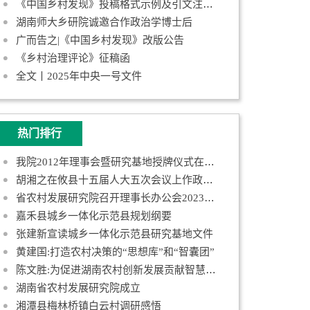
《中国乡村发现》投稿格式示例及引文注释规范
湖南师大乡研院诚邀合作政治学博士后
广而告之|《中国乡村发现》改版公告
《乡村治理评论》征稿函
全文丨2025年中央一号文件
热门排行
我院2012年理事会暨研究基地授牌仪式在长沙举行
胡湘之在攸县十五届人大五次会议上作政府工作报告
省农村发展研究院召开理事长办公会2023年第一次会议
嘉禾县城乡一体化示范县规划纲要
张建新宣读城乡一体化示范县研究基地文件
黄建国:打造农村决策的“思想库”和“智囊团”
陈文胜:为促进湖南农村创新发展贡献智慧和力量
湖南省农村发展研究院成立
湘潭县梅林桥镇白云村调研感悟