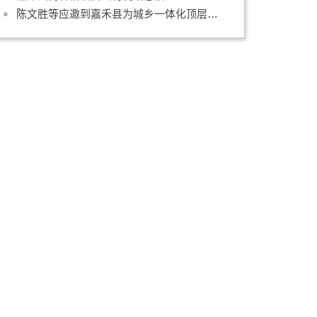
陈文胜等应邀到嘉禾县为城乡一体化顶层设计支招