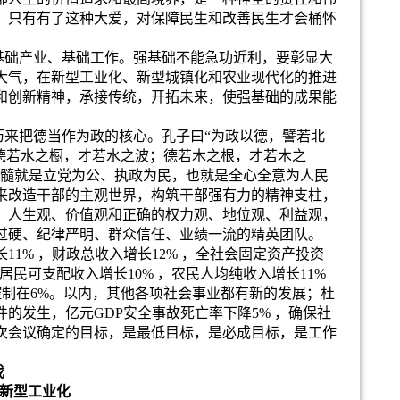
。只有有了这种大爱，对保障民生和改善民生才会桶怀
基础产业、基础工作。强基础不能急功近利，要彰显大
大气，在新型工业化、新型城镇化和农业现代化的推进
和创新精神，承接传统，开拓未来，使强基础的成果能
历来把德当作为政的核心。孔子曰
“
为政以德，譬若北
德若水之橱，才若水之波；德若木之根，才若木之
髓就是立党为公、执政为民，也就是全心全意为人民
来改造干部的主观世界，构筑干部强有力的精神支柱，
、人生观、价值观和正确的权力观、地位观、利益观，
过硬、纪律严明、群众信任、业绩一流的精英团队。
长
11%
，财政总收入增长
12%
，全社会固定资产投资
居民可支配收入增长
10%
，农民人均纯收入增长
11%
控制在
6%
。以内，其他各项社会事业都有新的发展；杜
件的发生，亿元
GDP
安全事故死亡率下降
5%
，确保社
次会议确定的目标，是最低目标，是必成目标，是工作
伐
新型工业化