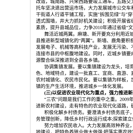
改造，城南路、兴荣西路要竣工通车，五路交
托车坚决退出营运市场，大力发展城市公交车
干街道人行道平铺工程，实施
"
拆围见绿
"
与
"
穿
透式围墙，井大力抓好机关建设；积极开展省
素质，提升县城品位，力争
2010
年通过省级
“
文
舞活近城两翼。麻塘、新开要充分利用近
县推进新型城镇化的
“
两翼
”
。新墙、鹿角要积
发展电子、机械等高科技产业，发展无污染、
连接市县的中枢腹地建设。同时，近城乡镇要
源整合纵深推进到全县各乡镇。
协调集镇发展。要以集镇建设为龙头，培
色、地域特点，建设一批直工、宜商、直游
、
农村城镇化、农民市民化。要以集镇为样板，
镇的生产生活环境，推进城乡一体化发展。
(
三
)
以促进农业现代化为重点，强力推进新
“
三农
”
问题是我们工作的重中之重。
2009
进新农村建设，走有特色的农业现代化道路，
积极化解乡村债务。要澄清乡村债务底
子
务管理创新，降低乡村行政运行成本
;
探索建立
努力增加农民收入。大力发展高效种养业
地建设，把特色养殖业做大做强
;
把落实惠农政