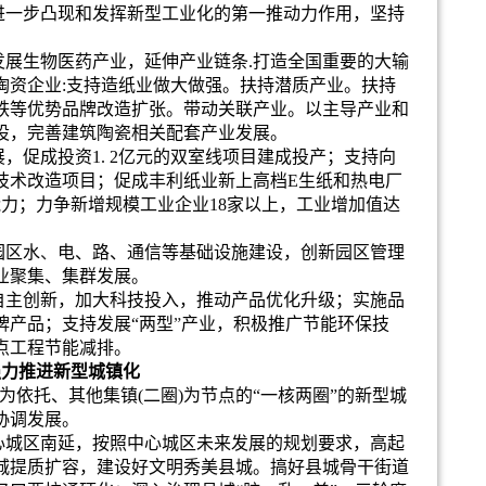
进一步凸现和发挥新型工业化的第一推动力作用，坚持
发展生物医药产业，延伸产业链条
.
打造全国重要的大输
陶资企业
:
支持造纸业做大做强。扶持潜质产业。扶持
铁等优势品牌改造扩张。带动关联产业。以主导产业和
设，完
善建筑陶瓷相关配套产业发展。
展，促成投资
1. 2
亿元的双室线项目建成投产；支持向
技术改造项目；促成丰利纸业新上高档
E
生纸和热电厂
能力；力争新增规模工业企业
18
家以上，工业增加值达
园区水
、
电、路、通信等基础设施建设，创新园区管理
业聚集、集群发展。
自主创新，加大科技投入，推动产品优化升级；实施品
牌产品；支持发展
“
两型
”
产业，积极推广节能环保技
点工程节能减排。
强力推进新型城镇化
为依托、其他集镇
(
二圈
)
为节点的
“
一核两圈
”
的新型城
协调发展。
心城区南延，按照中心城区未来发展的规划要求，高起
城提质扩容，建设好文明秀美县城。搞好县城骨干街道