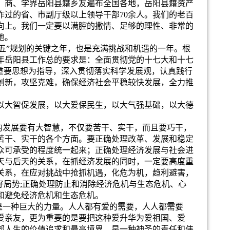
、商、学界岳阳县籍乡友遍布全国各地，岳阳县籍资产
作过的省、市副厅级以上领导干部
70
余人。我们的老百
向上。我们一定要以满腔的撒情、足够的理性、非常的
地。
五
”
规划的关键之年，也是充满挑战和机遇的
一
年。根
年岳阳县工作总的要求是：全面贯彻党的十七大和十七
重要思想为指导，深入贯彻落实科学发展观，认真践行
创新，攻坚克难，确保经济社会平稳较快发展，全力推
以大智促发展，以大爱保民生，以大气强基础，以大德
的发展要有大智慧，不仅要苦干、实干，而且要巧干，
苦干、实干的各个方面。要正确处理改革、发展和稳定
众可承受的程度统一起来；
正
确处理经济发展
与
社会进
天与后
天
的关系，在抓经济发展的同时，一定要高度重
关系，在应对挑战中抢抓机遇，化危为机，趋利避害，
好局势
;
正确处理防止和消除经济危机与生态危机、心
和避免经济危机和生态危机。
是一种巨大的力量。人人都有爱的需要，人人都需要
爱亲友，更为重要的是要把这种爱升华为爱祖国、爱
部人生的价值追求和最高境界，是一种神圣的责任和伟