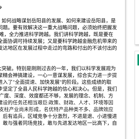
心
，如何战略谋划岳阳县的发展、如何来建设岳阳县，是
问题。要有效解决这一重大战略问题，必须始终把握发
难，全力推进科学跨越。我们讲科学跨越，既是要在
全面协调可持续发展；又是要科学跨越金融危机带来的
发达地区在发展过程中走过的弯路和付出的不该付出的
大突破。特别是刚刚过去的一年，我们以科学发展观为
聚精会神搞建设，一心一意谋发展，综合实力进
一
步提
进入了
"
全面提速、
加快发展
"
的阶段。这些成绩的取
步坚定了全县人民科学跨越的信心和决心。但是，我们
广度、深度、效度都还不够，发展的理念、机制、方
建设的任务还相当艰巨
:
政策、财政、人才、环境等因
支柱产业尚未形成，名优特产品种类不多、品牌效应
，后有追兵，区域竞争十分激烈，不进是退、小进慢进
，敢与强者同场竞技，敢与先进发达地区一比高下，自