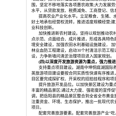
围，坚定不移地落实各项惠农政策
;
大力发展劳
水平，从贷款发放、税费减免、工商登记、信
提高农业产业化水平。立足粮食、生猪、
好土地承包经营权流转，推进适度规模经营
;
建
业科技创新。
加快推进新农村建设。坚持以规划推动农
点示范、点面结合、成片推进，形成各具特色
境安全建设，加强农田水利基础设施建设
，
加
林业血防工程建设，启动
30
个村清洁示范工程
设，力争新墙问清淤治理项目进入国家规划。
(
四
)
以深度开发旅游资源为重点，强力推进
支持重点项目建设。湖南中坤恫庭湖国际
英旅游项目建设要按合同实质性快速有序推进
目区要完成探矿权、开采权的招拍挂程序和项
提升旅游开发品位。以加快景区建设为重
丰富的精品景区
:
通过大力度、强密度的宣传促
调，把岳阳县的精品景区整合到全省全市黄金
注重资金、环境、生态保护，推出一批现代农
项
目。
配套完善旅游要素。配套完善旅游产业
“
吃