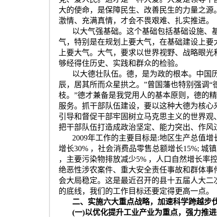
大的使命，是保障民生、改善民生的力量之源
激情、充满真情，才会不畏艰难、扎实推进。
以大气强基础。这个基础包括基础设施、
气，特别是在规划上要大气，在基础建设上要
上要大气。大气，要求以世界视野、战略眼光
够经得住历史、实践和群众的检验。
以大德壮队伍。德，是为政的根本。中国
辰，居其所而众星拱之。
”
曾国藩也特别强调
“
枝。
”
德才兼备是我党用人的基本原则，德的精
服务。抓干部队伍建设，要以这种大德为核心
引导和督促干部牢固树立马克思主义的世界观
把干部队伍打造成政治坚定、能力突出、作风
2009
年工作的主要目标是
:
地区生产总值增
增长
30%
，社会消费品零售总额增长
15%;
城镇
，主要污染物排放减少
5%
，人口自然增长率
绝恶性涉农案件、重大安全责任事故和群体事
会大局稳定。这是最近召开的县十五届人大二
的底线，我们的工作目标还要定得更高一点。
二、实施六大重点战略，加速科学跨越步
(
一
)
以优化提升工业产业为重点，强力推进