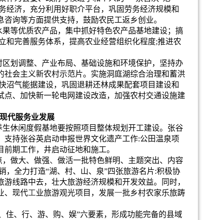
务经济，充分利用好职介平台，巩固劳务经济规模和
息咨询等方面提供支持，鼓励农民工返乡创业。
水果等优质农产品，集中抓好特色农产品基地建设；搞
立和完善服务体系，提高农业经营组织化程度
;
推进农
村区划调整、产业布局、基础设施和环境保护，坚持办
的社会主义新农村示范片。实施洞庭湖综合治理和蓄洪
快沼气能据建设，巩固退耕还林成果配套项目建设和
试点、加快新一轮电网建设改造，加强农村交通设施建
现代服务业发展
养生休闲度假基地要按照项目整体规划开工建设。张谷
，支持张谷英启动申报世界文化遗产工作
:
公田温泉项
目前期工作，井启动征地和施工。
点，做大、做强
、
做活一批特色鲜明、主题突出、内容
销，全力打造
“
湖、村、山、泉
”
四张旅游名片
:
积极协
旅游线路中去，壮大旅游经济规模和开发效益。同时，
业、现代
工
业旅游观光项目，发展
一
批乡村农家乐旅踌
、住、行、游、购、娱
”
六要素，形成功能完备的县域