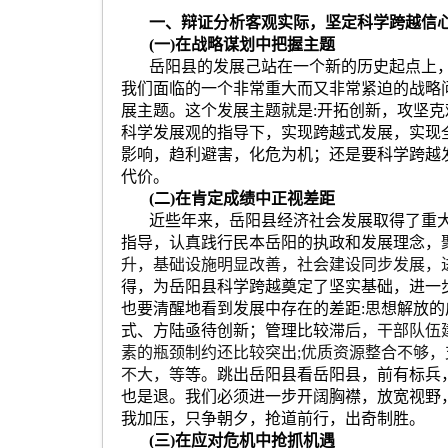
一、辩证分析客观实际，坚定科学跨越信
(
一
)
在战略谋划中把握主题
岳阳县的发展己站在一个新的历史起点上
我们面临的一个非常重大而又非常紧迫的战略
展主题。这个发展主题就是
:
开拓创新，攻坚克
科学发展观的指导下，实现跨越式发展，实现
影响，趋利避害，化危为机；还是要科学跨越
代价。
(
二
)
在肯定成绩中正视差距
近些年来，岳阳县经济社会发展取得了重
指导，认真践行民本岳阳的执政和发展理念，
升，基础设施明显改善，社会建设同步发展，
得，为岳阳县科学跨越奠定了坚实基础，进一
也要清醒地看到发展中存在的差距
:
思想解放的
式、方陆亟待创新；管理比较滞
后，干部队伍
素的瓶颈制约还比较突出
;
优质资源整合不够，
不大，等
等。跳出岳阳县看岳阳县，前有标兵
也是退。我们必须进一步开阔胸襟，放宽视野
我加压，只争朝夕，抢道前行，出奇制胜。
(
三
)
在应对危机中抢抓机遇