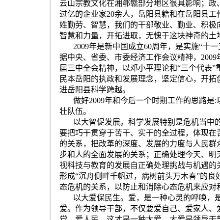
云山宗教文化在湘鄂赣部分地区很具影响；政
过亿的企业家
20
余人，岳阳县籍和在岳阳县工
姓勤劳、智慧，我们的干部敬业、勤业、积极
智慧和力量，开拓进取，无愧于这块神奇的土
2009
年是新中国成立
60
周年，是实施
“
十一
据中央、省委、市委经济工作会议精神，
2009
届三中全会精神，以邓小平理论和
“
三个代表
”
民本岳阳的执政和发展理念，坚定信心，开拓
进岳阳县科学跨越。
做好
2009
年和今后一个时期工作的思路是
:
壮队伍。
以大智促发展。科学发展特别是危机当中
要把巧干贯穿于苦干、实干的全过程，体现在
的关系，把改革的深度、发展的力度与人民群
步和人的全面发展的关系；正确处理今天、明
视科技与教育的发展自正确处理挑战与机遇的
形成
“
沉舟侧畔千帆过，病树前头万木春
”
的良
态危机的关系，以防止和消除心态危机来应对
以大爱保民生。爱，是一种心灵的呼唤，
爱。作为领导干部，不仅要爱自己、爱家人、
党、爱人民。这才是一种大爱。大爱是领导干