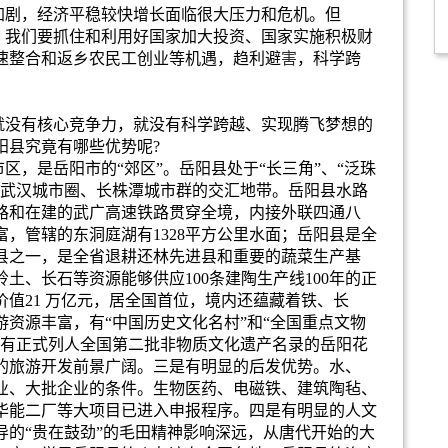
加剧，经济平稳较快增长面临很大压力和危机。但
。我们要抓住和利用好国家加大投资、国家实施积极财
速整合和返乡农民工创业等机遇，趋利避
害
，科学跨
就没有核心竞争力，就没有科学跨越、实现腾飞梦想的
阳县究竟有哪些优势呢
?
市区，是岳阳市的
“
郊区
”
。岳阳县处于
“
长三角
”
、
“
泛珠
武汉城市圈、长株潭城市群的交汇地带。岳阳县水路
路和在建的武广高速铁路贯穿全境，内接外联四通八
富，管辖的东洞庭湖有
1328
平方公里水面；岳阳县是全
县之一，是全省退耕还林先进县和重要的蔬菜生产基
岭土、长石等资源能够供应
100
条建陶生产线
100
年的正
价值
21
万亿元，居全国首位，境内还蕴藏着铁、长
游资源丰富，有
“
中国历史文化名村
”
和
“
全国重点文物
有正式列人全国第二批非物质文化遗产名录的岳阳花
的旅游开发前景广阔。三是有明显的后发优势。水、
业、大批企业的条件。生物医药、电磁铁、建筑陶毡、
华能二厂等大项目已进入申报程序。四是有明显的人文
导的
“
贵在鼓劲
”
的毛田精神影响深远，从唐代开始的大