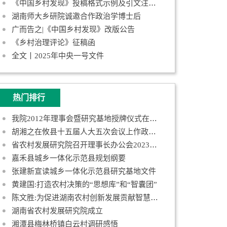
《中国乡村发现》投稿格式示例及引文注释规范
湖南师大乡研院诚邀合作政治学博士后
广而告之|《中国乡村发现》改版公告
《乡村治理评论》征稿函
全文丨2025年中央一号文件
热门排行
我院2012年理事会暨研究基地授牌仪式在长沙举行
胡湘之在攸县十五届人大五次会议上作政府工作报告
省农村发展研究院召开理事长办公会2023年第一次会议
嘉禾县城乡一体化示范县规划纲要
张建新宣读城乡一体化示范县研究基地文件
黄建国:打造农村决策的“思想库”和“智囊团”
陈文胜:为促进湖南农村创新发展贡献智慧和力量
湖南省农村发展研究院成立
湘潭县梅林桥镇白云村调研感悟