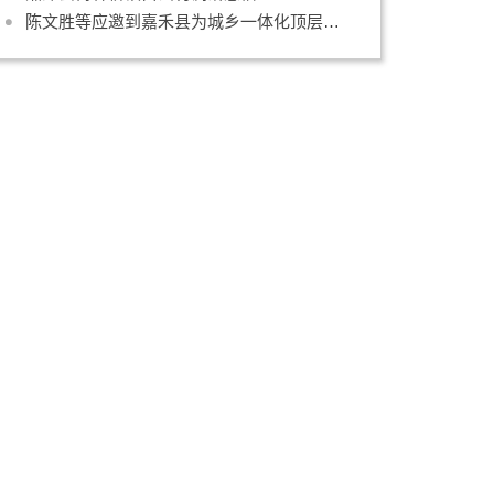
陈文胜等应邀到嘉禾县为城乡一体化顶层设计支招