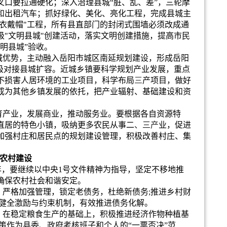
叉口要拉通硬化；深入治理县城
“
脏、乱、差
”
，三轮摩
和出租汽车；抓好绿化、美化、亮化工程，完成县城主
衣戴帽
"
工程，所有县直部门的封闭式围墙必须改成通
级
"
文明县城
"
创建活动，落实文明创建措施，提高市民
明县城
”
验收。
城优势，主动融入岳阳市城区南延规划建设，形成岳阳
极对接县城扩容。近城乡镇要科学规划产业发展，重点
不损害人居环境的工业项目，科学布局
三
产项目，做好
成为其他乡镇发展的依托，把产业辐射、基础建设和资
育产业，发展商业，推动服务业。要根据各自资源特
直居的特色小镇，吸纳更多农民从事二
、三产
业，促进
加强村庄和居民点的规划建设管理，积极改善村庄、集
农村建设
年，要继续以中央
1
号文件精神为指导，坚定不移地推
确保农村社会和谐安定。
，严格加强管理，锁定老债务，杜绝新债
务
;
推进乡村财
健全激励与约束机制，有效推进债务化解。
，在稳定粮食生产的基础上，积极推进经济作物种植基
策作为县委、政府考核班子和个人的
“
一票否决
”
范