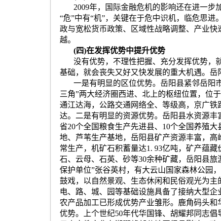
2009
年，国际金融危机的影响还在进一步
“
危
”
中有
“
机
”
，关键在于危中识机，临危思进
政与宽松货币政策、区域性战略调整、产业快
越。
(
四
)
在发挥优势中提升优势
没有优势，不理性把握、充分发挥优势，
基础，就会丧失又好又快发展的重大机遇。岳
一是有明显的区位优势。岳阳县紧邻岳阳
三角
”
两大经济圈西进、北上的枢纽位置，位于
通江达海，公路交通网络全、等级高，京广铁
达。二是有明显的资源优势。岳阳县水资源丰
省
20
个全国粮食生产先进县、
10
个全国养殖大
地、芦苇生产基地，岳阳县矿产资源丰富，高
常生产，机矿石积蓄量达
1. 93
亿吨，矿产蕴藏
石、云母、石英、砂等
30
余种矿藏，岳阳县旅
保护单位
”
张谷英村，有大云山国家森林公园，
鼓戏，以自然景观、生态休闲和民俗观光为主
电、路、城、园等基础设施具备了接纳大型企
农产品加工已形成优势产业雏形。鹿角码头和
优势。上个世纪
50
年代华国锋、胡耀邦同志倡