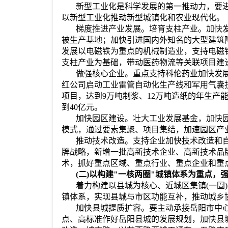
新型工业化是科学发展的第一推动力，要
以新型工业化推动新型城镇化和农业现代化。
梯度推进产业发展。培育支柱产业。加快
被生产基地；加快引进国内外知名的大型建筑
发展以电磁铁为重点的机械制造业，支持电磁
支柱产业为基础，带动医药物流等关联项目建
做强核心企业。重点支持科伦药业加快发
红公司启动工业雷管自动化生产线和军用气囊
项目，达到
9
万吨制浆、
12
万吨造纸的年生产
到
40
亿元。
加快园区建设。壮大工业发展基金，加快
模式，通过要素集聚、项目集结，加速园区产
推动技术改造。支持企业加快技术改造和
牌战略，新增一批高新技术企业、高新技术品
术，抓好重点区域、重点行业、重点企业和重
(
二
)
以构建
"
一核两圈
"
城镇体系为重点，
着力构建以县城为核心、近城区集镇
(
一圄
)
镇体系，实现县城与市区功能互补，推动城乡
加快县城提质扩容。要主动承接岳阳市中
点、高标准作好岳阳县城的发展规划，加快县