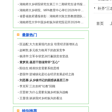
湖南师大乡研院研究生第三十二期研究生读书报告会举行
补齐“三
湖南师大乡研院、MPA教育中心举行2026年中央一号文件学习座谈会
省委省政府通报表彰：湖南师大陈文胜教授团队成果荣获省社科优秀成果一等奖
湖南师范大学中国乡村振兴研究院召开2026年新春团拜会
首页
最新热门
匡远配:大力发展现代农业 培育经济新增长点
赵树凯:多元权力格局下的政策竞争
杨清华:立军令状坚决打赢脱贫攻坚战
黄梦其:基层干部须常怀“五心”
阳信生:精准扶贫需要系统思维
娄国华:逆城镇化是社会经济发展必经之路
刘思慕:从乡镇书记的困惑谈基层工作
李克军:三次农村“社教”回顾
庄晋财:为什么需要实施乡村振兴战略
王显强:谈谈我对乡村振兴的看法
特别推荐