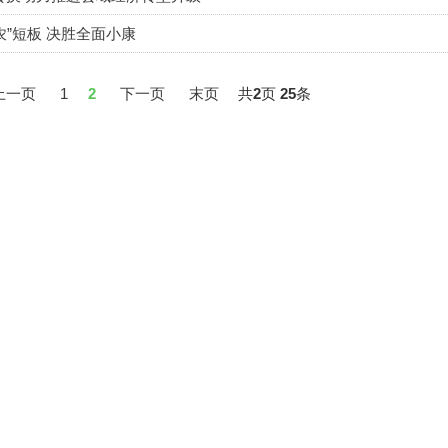
农”短板 决胜全面小康
上一页
1
2
下一页
末页
共
2
页
25
条