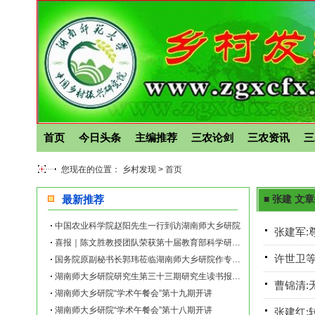
首页
今日头条
主编推荐
三农论剑
三农资讯
三
您现在的位置： 乡村发现 >
首页
最新推荐
■ 张建 文
中国农业科学院赵阳先生一行到访湖南师大乡研院
张建军:
喜报｜陈文胜教授团队荣获第十届教育部科学研究优秀成果奖（人文社会科学）
许世卫等
国务院原副秘书长郭玮莅临湖南师大乡研院作专题讲座
湖南师大乡研院研究生第三十三期研究生读书报告会举行
曹锦清:
湖南师大乡研院“学术午餐会”第十九期开讲
湖南师大乡研院“学术午餐会”第十八期开讲
张建红: