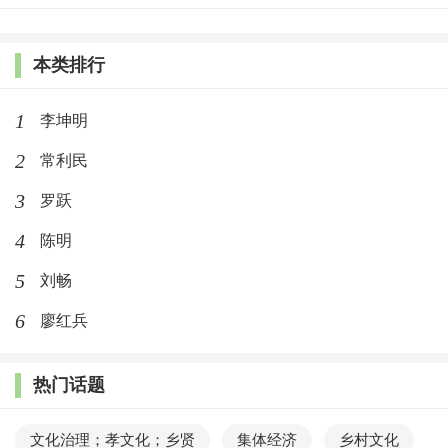
本类排行
1
李坤明
2
常利民
3
罗跃
4
陈明
5
刘畅
6
廖红兵
热门话题
文化治理；孝文化；乡贤
集体经济
乡村文化