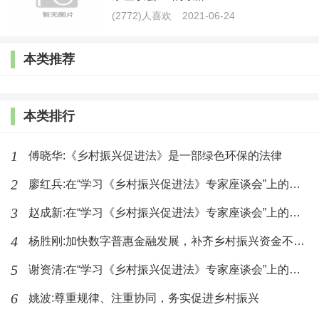
(2772)人喜欢
2021-06-24
划定禁止、限制开采地下水区域；四是细化了各级政府
的责任，在县一级政府的主导下把落实责任下沉到乡镇
本类推荐
政府，让生态环境保护真正在农村落地生根。要求各级
人民政府应当实施国土综合整治和生态修复，加强森
林、草原、湿地等保护修复，开展荒漠化、石漠化、水
本类排行
土流失综合治理，改善乡村生态环境。
1
傅晓华:《乡村振兴促进法》是一部绿色环保的法律
在促进乡村振兴的途径中，针对产业振兴、人才振
2
廖红兵:在“学习《乡村振兴促进法》专家座谈会”上的发言
兴、住房建设等方面对乡村生态环境保护进一步细化。
3
赵成新:在“学习《乡村振兴促进法》专家座谈会”上的主持词
《乡村振兴促进法》鼓励社会资本到乡村发展与农民利
4
杨胜刚:加快数字普惠金融发展，补齐乡村振兴资金不足的短板
益联结型项目，鼓励城市居民到乡村旅游、休闲度假、
5
谢资清:在“学习《乡村振兴促进法》专家座谈会”上的致辞
养生养老等，但不得破坏乡村生态环境，不得损害农村
集体经济组织及其成员的合法权益。在产业发展部分的
6
姚波:尊重规律、注重协同，务实促进乡村振兴