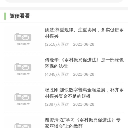
生态的产业、企业向农村转移，农村曾经接纳了多少城
随便看看
市化和工业化的污染物，是有目共睹的。（2）禁止违法
将城镇垃圾、工业固体废物、未经达标处理的城镇污水
姚波:尊重规律、注重协同，务实促进乡
村振兴
等向农业农村转移。（3）禁止向农用地排放重金属或者
(2515)人喜欢
2021-06-28
其他有毒有害物质含量超标的污水、污泥，以及可能造
成土壤污染的清淤底泥、尾矿、矿渣等。（4）禁止将有
傅晓华:《乡村振兴促进法》是一部绿色
环保的法律
毒有害废物用作肥料或者用于造田和土地复垦。之所以
(4345)人喜欢
2021-06-28
有这些禁止，是因为在中国城镇化和工业化进程中，乡
村恰恰为此付出了代价，不能再这样亏待乡村了。三是
杨胜刚:加快数字普惠金融发展，补齐乡
对乡村资源与环境的管控方面更加强化，包括实行耕地
村振兴资金不足的短板
(2887)人喜欢
2021-06-28
养护、修复、休耕和草原森林河流湖泊休养生息制度。
县级以上人民政府及其有关部门依法划定江河湖海限
谢资清:在“学习《乡村振兴促进法》专
捕、禁捕的时间和区域，并可以根据地下水超采情况，
家座谈会”上的致辞