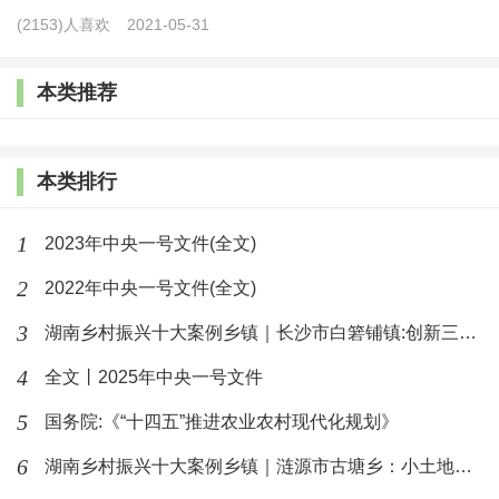
规划统筹并合理安排集体经营性建设用地布局和用途，
(2153)人喜欢
2021-05-31
自然资源主管部门依据国土空间规划提出规划条件。规
定土地所有权人依法编制集体经营性建设用地出让、出
本类推荐
租等方案，载明宗地的土地界址、面积、用途、规划条
件、产业准入和生态环境保护要求、使用期限、交易方
本类排行
式、入市价格、集体收益分配安排等内容。要求“入
市”以招标、拍卖、挂牌或者协议等方式确定土地使用
1
2023年中央一号文件(全文)
者，双方签订书面合同并备案。
2
2022年中央一号文件(全文)
五是优化用地审批程序。贯彻落实国务院用地审批
3
湖南乡村振兴十大案例乡镇｜长沙市白箬铺镇:创新三三四模式推进
有关改革精神，减少审批层级，农用地转用方案直接报
4
全文丨2025年中央一号文件
有批准权的人民政府批准，不再“逐级”上报审批。简化
5
国务院:《“十四五”推进农业农村现代化规划》
审批材料，将原“一书四方案”整合为农用地转用方案和
6
湖南乡村振兴十大案例乡镇｜涟源市古塘乡：小土地上谱写乡村振兴
征收土地申请。合并办理单独选址建设项目用地预审与