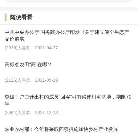
应当及时落实土地补偿费、安置补助费等有关费用。有
关费用未足额到位的，不得批准征收土地。强化被征地
随便看看
农民参与制度，保障其有效行使知情权、参与权、监督
中共中央办公厅 国务院办公厅印发《关于建立健全生态产
权。
品价值实
(2079)人喜欢
2021-04-27
三是加强农民宅基地合法权益保障。明确宅基地申
请、审核批准程序，要求地方政府依法安排建设用地指
高标准农田“高”在哪？
标，合理保障农村村民宅基地需求。禁止侵犯农民依法
(2126)人喜欢
2021-09-19
取得的宅基地权益，禁止违背农民意愿强制流转宅基
地，禁止违法收回农民依法取得的宅基地，禁止以退出
突破！户口迁出村的成员“回乡”可有偿使用宅基地，期限70
宅基地作为农民进城落户的条件，禁止强迫农民搬迁退
年
(2064)人喜欢
2021-12-13
出宅基地。
四是规范集体经营性建设用地入市。明确国土空间
农业农村部：今年将采取四项措施加快乡村产业发展