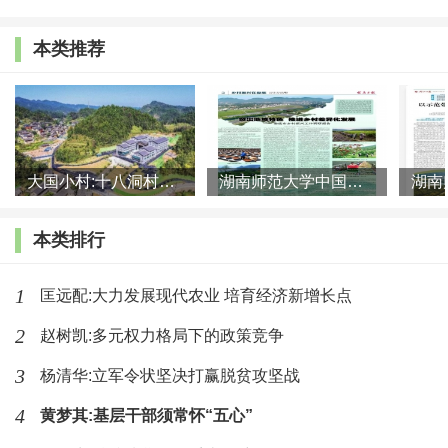
身实践和探索的事业——
本类推荐
(622)人喜欢
2026-06-25
周俊:新山乡巨变的背后是谁在推和怎么
推——《再造乡土:历史坐
(821)人喜欢
2026-06-25
大国小村:十八洞村的现代变迁是一道美丽的风景线
湖南师范大学中国乡村振兴研究院课题组:突出地域特色 推进乡村
本类排行
1
匡远配:大力发展现代农业 培育经济新增长点
2
赵树凯:多元权力格局下的政策竞争
3
杨清华:立军令状坚决打赢脱贫攻坚战
4
黄梦其:基层干部须常怀“五心”