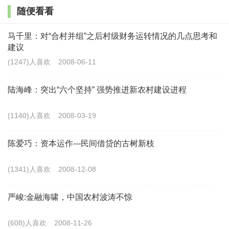
随便看看
得土地的主人和经营者能够在市场经济面前形成一种风
险共担、利益均摊的机制，可能是未来中国农业，特别
马千里：对“合村并组”之后村级财务运转情况的几点思考和
是大宗农产品生产经营体制改革的方向。
建议
(1247)人喜欢
2008-06-11
中国乡村发现网转自：中国证券网
陆海峰：突出“六个坚持” 强势推进新农村建设进程
最新文章
(1140)人喜欢
2008-03-19
张红宇:努力把农业建成现代化大产业
陈爱巧：资本运作---民间借贷的古树新枝
(649)人喜欢
2026-07-08
(1341)人喜欢
2008-12-08
张琦:探索县域富民特色产业发展新路
严峻:金融海啸，中国农村波涛不惊
(792)人喜欢
2026-07-07
(608)人喜欢
2008-11-26
张晓韧:“再造乡土”正是我们每天都在亲