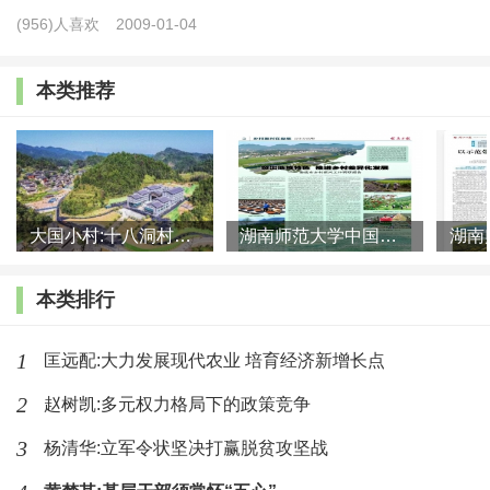
营与操作的主体主要是年轻人。二是土地托管。一些农
(956)人喜欢
2009-01-04
户特别是兼业农户，常年在外打工，家里的几亩地又不
愿意放弃，大都只管种和收，疏于田间管理，影响农业
本类推荐
生产。因此农业生产托管组织应运而生。托管组织受托
耕种农户的土地，覆盖种子、肥料、植保、灌溉、机
耕、机播、机收各环节，实行一条龙服务，把小农户纳
入现代农业体系之中，同时实现了规模化、机械化和专
大国小村:十八洞村的现代变迁是一道美丽的风景线
湖南师范大学中国乡村振兴研究院课题组:突出地域特色 推进乡村
业化服务，为年轻人提供广阔的就业空间。三是直播带
本类排行
货。近年来，网红经济在乡村盛行，一些年轻人利用新
媒体传播优势，充分发挥自己特长，传播乡村文化，宣
1
匡远配:大力发展现代农业 培育经济新增长点
传当地特产，促进当地农产品销售，涌现出一批带动农
2
赵树凯:多元权力格局下的政策竞争
民增收致富典型，甚至发展为当地的龙头企业。四是发
3
杨清华:立军令状坚决打赢脱贫攻坚战
展民宿旅游。民宿旅游业依托特色资源，集地方民居、