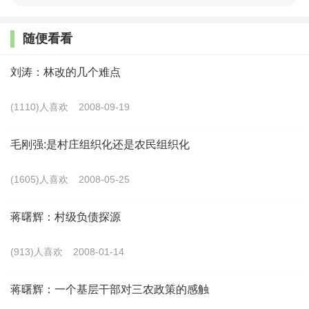
2、乡村新业态为年轻人创造就业空间
随便看看
乡村可持续发展，没有年轻人参与是不可能实现
的。吸引年轻人返乡就业创业，就要创造出适合年轻人
刘涛：林改的几个难点
就业的新业态。年轻人通常不会像老一代农民那样选择
(1110)人喜欢
2008-09-19
从事面朝黄土背朝天的繁重劳动，他们更青睐新技术、
新领域。
毛刚强:是村庄组织化还是农民组织化
近些年来，年轻人返乡创业内容主要集中在四个领
(1605)人喜欢
2008-05-25
域：一是无人机经营与操作。《中国数字乡村发展报告
蒋曙辉：村级负债探源
（2022年）》显示，2021年全国植保无人机保有量12.1
万架、年作业10.7亿亩次。无人机喷药不仅提高了配药
(913)人喜欢
2008-01-14
效率、节省农药，而且把农民从繁重且有危害的喷药劳
蒋曙辉：一个基层干部对三农政策的感触
动中解放出来，因此受到农业生产者的欢迎。无人机经