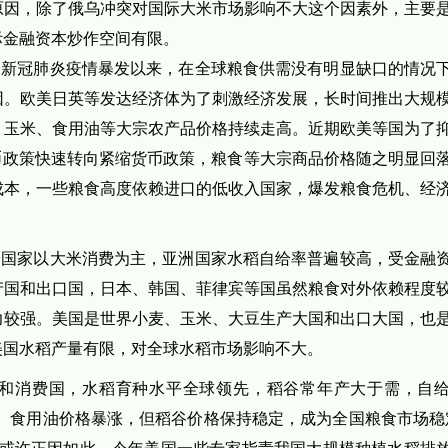
原因，除了俄乌冲突对国际大米市场影响不大这个因素外，主要
际金融资本炒作空间有限。
。新冠肺炎疫情暴发以来，在全球粮食供需没有明显缺口的情况
因。欧美日英等发达经济体为了刺激经济发展，长时间推出大规
、玉米、食用油等大宗农产品价格持续走高。近期欧美等国为了
币政策快速转向紧缩货币政策，粮食等大宗商品价格随之明显回
成本，一些粮食高度依赖进口的低收入国家，爆发粮食危机、经
分国家以大米消费为主，亚洲国家水稻自给率普遍较高，受金融
产国和出口国，日本、韩国、菲律宾等国虽然粮食对外依赖程度
力较强。美国是世界小麦、玉米、大豆生产大国和出口大国，也
美国水稻产量有限，对全球水稻市场影响不大。
和消费国，水稻育种水平全球领先，稻谷常年产大于需，自
米、食用油价格暴涨，但稻谷价格保持稳定，成为全国粮食市场稳