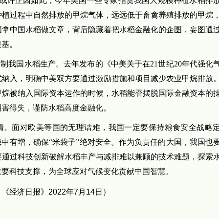
。或许正因如此，今年美国一些专家指责我国大规模种植水稻排
种植过程中自然排放的甲烷气体，远远低于畜禽养殖排放的甲烷
国拿中国水稻做文章，背后隐藏着把水稻金融化的企图，妄图通
根基。
制我国水稻生产。去年发布的《中美关于在21世纪20年代强化
式纳入，明确中美双方要通过激励措施和项目减少农业甲烷排放
甲烷被纳入国际资本运作的时候，水稻能否摆脱国际金融资本的
利害得失，谨防水稻高度金融化。
情。面对欧美等国的无理诘难，我国一定要保持粮食安全战略
稳中有增，确保“米袋子”绝对安全。作为负责任的大国，我国也
要通过科技创新破解水稻丰产与减排难以兼顾的技术难题，探索
重要科技支撑，为全球应对气候变化贡献中国智慧。
：
《经济日报》2022年7月14日）