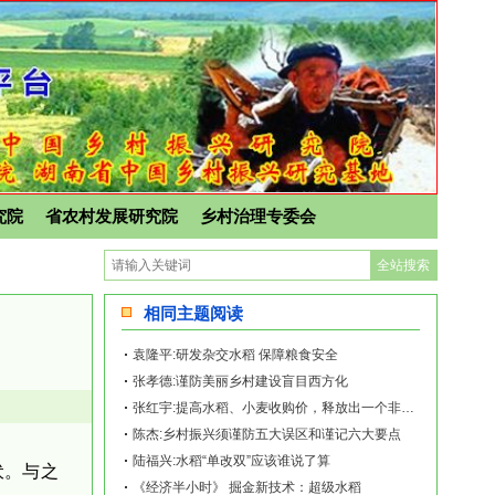
究院
省农村发展研究院
乡村治理专委会
相同主题阅读
袁隆平:研发杂交水稻 保障粮食安全
张孝德:谨防美丽乡村建设盲目西方化
张红宇:提高水稻、小麦收购价，释放出一个非常强烈的信号
陈杰:乡村振兴须谨防五大误区和谨记六大要点
陆福兴:水稻“单改双”应该谁说了算
伏。与之
《经济半小时》 掘金新技术：超级水稻