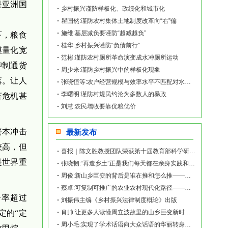
是亚洲国
乡村振兴谨防样板化、政绩化和城市化
瞿国然:谨防农村集体土地制度改革向“右”偏
施维:基层减负要谨防“越减越负”
下，粮食
桂华:乡村振兴谨防“负债前行”
模量化宽
范彬:谨防农村厕所革命演变成水冲厕所运动
抑制通货
周少来:谨防乡村振兴中的样板化现象
落。让人
张晓恒等:农户经营规模与效率水平不匹配对水稻生产成本的影响
李曙明:谨防村规民约沦为多数人的暴政
济危机甚
刘慧:农民增收要靠优粮优价
资本冲击
最新发布
较高，但
喜报｜陈文胜教授团队荣获第十届教育部科学研究优秀成果奖（人文社会科学）
是世界重
张晓韧:“再造乡土”正是我们每天都在亲身实践和探索的事业——《再造乡土:历史坐标地的
周俊:新山乡巨变的背后是谁在推和怎么推——《再造乡土:历史坐标地的新山乡巨变》新书发
蔡卓:可复制可推广的农业农村现代化路径——《再造乡土:历史坐标地的新山乡巨变》新书发
给率超过
刘振伟主编《乡村振兴法律制度概论》出版
定的“定
肖帅:让更多人读懂周立波故里的山乡巨变新时代故事——《再造乡土:历史坐标地的新山乡巨
周小毛:实现了学术话语向大众话语的华丽转身——《再造乡土:历史坐标地的新山乡巨变》新