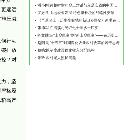
放甲烷，
潘小刚:跨越时空的乡土对话与立足实践的中国故事——《再造乡土:历史坐标地的新山乡巨变
，更远远
罗必良:山地农业发展:特色增长极的战略性突破
过施压减
《再造乡土：历史坐标地的新山乡巨变》新书在赫山清溪村首发
张德军:在清溪村见证七十年乡土巨变
陈文胜:从“山乡巨变”到“新山乡巨变”——在历史坐标地观察中国乡村现代化
气候行动
赵阳:对“十五五”时期深化农业农村改革的若干思考
。碳排放
蔡昉:以制度建设优化收入分配结构
朱玲:农村老人照护问题
操控？对
定力，坚
要严格履
水稻高产