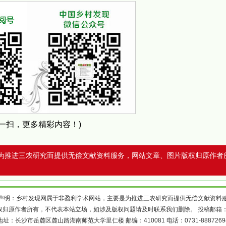
扫一扫，更多精彩内容！)
为推进三农研究而提供无偿文献资料服务，网站文章、图片版权归原作者
声明：乡村发现网属于非盈利学术网站，主要是为推进三农研究而提供无偿文献资料
权归原作者所有，不代表本站立场，如涉及版权问题请及时联系我们删除。 投稿邮箱
地址：长沙市岳麓区麓山路湖南师范大学里仁楼 邮编：410081 电话：0731-8887269