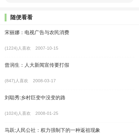
效率、秩序的价值目标，在广泛深入地社会调查的基础
上，对我国农地权利的体系、运行机理以及法律救济作
随便看看
了系统的研究。
宋丽娜：电视广告与农民消费
一 、农地权利体系的梳理、整合与利益实现
(1224)人喜欢
2007-10-15
(一)现行农地权利类型之梳理
曾润生：人大新闻宣传要打假
根据我国现行法律制度的规定，农地权利类型主要
(847)人喜欢
2008-03-17
包括集体土地所有权、土地承包经营权、宅基地使用
权、集体建设用地使用权和自留地、自留山使用权等。
刘聪秀:乡村巨变中没变的路
集体土地所有权，是构建农地权利体系的基石，其
(1024)人喜欢
2008-01-25
他农地权利类型均由集体土地所有权所派生。尽管《宪
马跃:人民公社：权力强制下的一种返祖现象
法》、《土地管理法》、《物权法》、《农村土地承包