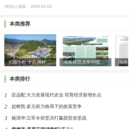
法》等对农村土地所有权归属状况的规定非常明确，即
(934)人喜欢
2009-03-02
除法律规定属于国家所有的以外均属于农民集体，但集
体土地所有权在实践中却被有意无意的轻视甚至忽视
本类推荐
了。根据课题组关于农户对农村土地所有权归属状态之
认识的调查，认为承包地所有权属于村集体(村民委员
会)的受访农户仅占29.57%,其中四川、贵州、河南、黑
大国小村:十八洞村的现代变迁是一道美丽的风景线
湖南师范大学中国乡村振兴研究院课题组:突出地域特色 推进乡村
龙江、湖北、湖南6省的受访农户认为承包地所有权属于
村集体(村民委员会)的均低于20%。可见，集体土地所
本类排行
有权在实践中已经被严重弱化。这种状况，在本课题主
持人组织的2001年教育部“十五”规划人文社科研究项目
1
匡远配:大力发展现代农业 培育经济新增长点
——“农村土地法律制度研究”——的调研中有近似反
2
赵树凯:多元权力格局下的政策竞争
映，最近5年来该状况并未有明显改变。
3
杨清华:立军令状坚决打赢脱贫攻坚战
土地承包经营权，是土地承包经营权人对其依法承