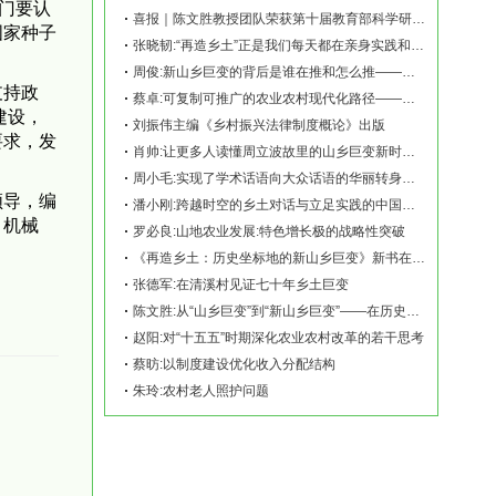
门要认
喜报｜陈文胜教授团队荣获第十届教育部科学研究优秀成果奖（人文社会科学）
国家种子
张晓韧:“再造乡土”正是我们每天都在亲身实践和探索的事业——《再造乡土:历史坐标地的
周俊:新山乡巨变的背后是谁在推和怎么推——《再造乡土:历史坐标地的新山乡巨变》新书发
支持政
蔡卓:可复制可推广的农业农村现代化路径——《再造乡土:历史坐标地的新山乡巨变》新书发
建设，
刘振伟主编《乡村振兴法律制度概论》出版
要求，发
肖帅:让更多人读懂周立波故里的山乡巨变新时代故事——《再造乡土:历史坐标地的新山乡巨
周小毛:实现了学术话语向大众话语的华丽转身——《再造乡土:历史坐标地的新山乡巨变》新
领导，编
潘小刚:跨越时空的乡土对话与立足实践的中国故事——《再造乡土:历史坐标地的新山乡巨变
、机械
罗必良:山地农业发展:特色增长极的战略性突破
《再造乡土：历史坐标地的新山乡巨变》新书在赫山清溪村首发
张德军:在清溪村见证七十年乡土巨变
陈文胜:从“山乡巨变”到“新山乡巨变”——在历史坐标地观察中国乡村现代化
赵阳:对“十五五”时期深化农业农村改革的若干思考
蔡昉:以制度建设优化收入分配结构
朱玲:农村老人照护问题