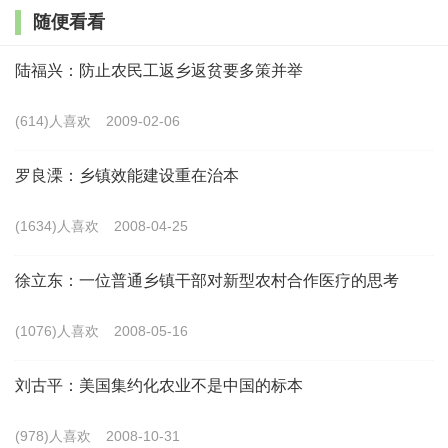
为，“过日子”是指包括中国人出生、成长、成家、立业、生
随便看看
子、教子、养老、送终、年老、寿终等这些环节也即一个人
陆福兴：防止农民工返乡返贫要多策并举
走完一辈子的过程，而中国农民的自杀是他们在家庭生活中
处理人、财产和礼仪等三方面关系的权力游戏中权力平衡所
(614)人喜欢
2009-02-06
导致的不公的结果，或者说，农民的自杀是在他们遭遇家庭
罗良溧：乡镇效能建设重在治本
生活中的委屈或非公正对待而以之作为追求家庭内部正义的
一种手段的产物，自杀表明了农民“过日子”和“做人”的失
(1634)人喜欢
2008-04-25
败。
徐立东：一位普通乡镇干部对新型农村合作医疗的思考
事实上，根据吴飞先生的理论分析，我们可以将“过日
(1076)人喜欢
2008-05-16
子”看成是人这一生的日常生活过程的“运行机制”，而农民
的自杀则是“过日子”这一日常的“运行机制”失调后的结果。
刘古平：美国集约化农业不是中国的标本
然而，如果我们进一步询问农民，“过日子”是“为了什么
(978)人喜欢
2008-10-31
呢”？是仅仅“为过日子而过日子”，还是“有更深刻的目的或