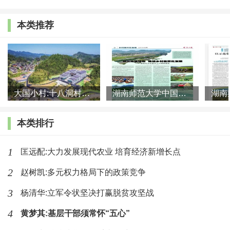
动机”？
本类推荐
为此，笔者在距离吴飞先生研究的田野点不远但基本属
同一文化区域的华北冀村[4]开展了田野调查。冀村，是根据
笔者研究需要而取的一个学名，该村位于河北省东北部Q市
大国小村:十八洞村的现代变迁是一道美丽的风景线
湖南师范大学中国乡村振兴研究院课题组:突出地域特色 推进乡村
Q县G乡，实由两个相邻的行政村C村和D村构成，总人口有
2790人，民族成分主要为满族，但绝大部分属于“随满”，实
本类排行
际上都是地道的“汉族”人口，村民家族观念较浓，男孩生育
偏好突出。笔者于2011年4月7日至5月6日在冀村就当地农民
1
匡远配:大力发展现代农业 培育经济新增长点
自杀问题展开了驻村一月的专题调查。资料收集主要采用无
2
赵树凯:多元权力格局下的政策竞争
结构式深度访谈法和半结构式深度访谈法，前者主要用于理
3
杨清华:立军令状坚决打赢脱贫攻坚战
解农民自杀的具体情境、过程和后果以及与之相关的文化观
4
黄梦其:基层干部须常怀“五心”
念，后者主要用于理解农民自杀在一些量化指标上的分布特