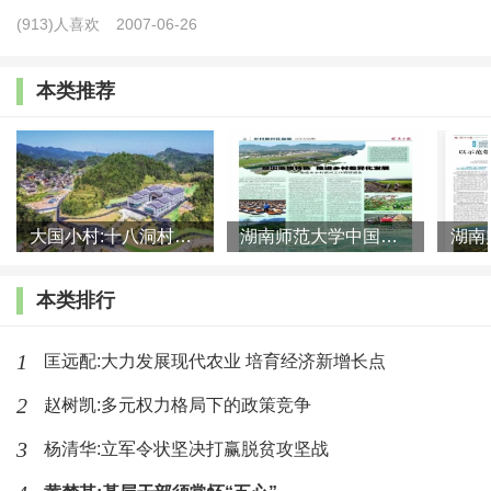
利用的政策和手段。成功的制度安排需要通过有效的制
(913)人喜欢
2007-06-26
度装置来执行，不同的制度装置决定着制度安排的执行
本类推荐
力度与结果，农地确权本质上是一种制度安排，而农地
确权模式则是其制度的实施装置，直接决定着农地确权
能否顺利执行。制度装置的有效性主要取决于作为经济
环境部分的基本法律制度，制度装置的选择与所处的制
大国小村:十八洞村的现代变迁是一道美丽的风景线
湖南师范大学中国乡村振兴研究院课题组:突出地域特色 推进乡村
度环境有关，更具体地说，是与新制度安排所规制的对
象性质有关。尤其是当产权无法清晰划定或者产权主体
本类排行
之间信息不对称现象存在，致使产权无法发挥约束作用
时，制度装置的合理设置是必要而且必须的，它甚至比
1
匡远配:大力发展现代农业 培育经济新增长点
国家法律更具有现实执行力，会带来更合理的制度变迁
2
赵树凯:多元权力格局下的政策竞争
绩效。基于上述分析，本文沿着“对象性质—制度装置—
3
杨清华:立军令状坚决打赢脱贫攻坚战
制度安排”的分析框架，具体分析农地确权模式选择的一