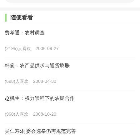
权的隶属关系进行确定是农地确权的主要内容，但在实
际执行过程中十分复杂，面临着干部群众认识不统一、
随便看看
土地权属有争议以及经费不足等问题。因此，对农地确
费孝通：农村调查
权模式生成逻辑的分析，有助于把握农地确权的内在规
律，降低农地确权成本，提高农地确权效率，加快我国
(2195)人喜欢
2006-09-27
农地确权工作进程。
韩俊：农产品供求与通货膨胀
一、农地确权模式选择的一般逻辑：
共有产权强度
(698)人喜欢
2008-04-30
差异
赵枫生：权力崇拜下的农民合作
新制度经济学研究中，制度环境、制度安排、初级
行动团体、次级行动团体和制度装置等构成了一项制度
(960)人喜欢
2008-10-20
变迁所必须的5个主要因素，其中制度安排支配经济单位
吴仁寿:村委会选举仍需规范完善
之间可能合作竞争的方式，而制度装置则是行动团体所