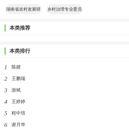
共管理学院
院
湖南省农村发展研
乡村治理专业委员
究院
会
本类推荐
本类排行
1
陈婧
2
王鹏瑞
3
游斌
4
王婷婷
5
程中培
6
谢月华