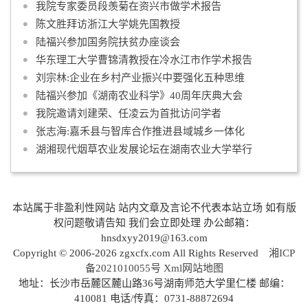
我院专家委员段羡菊在资兴市做学术报告
陈文胜拜访浙江大学姚先国教授
陆福兴参加国务院扶贫办座谈会
华东理工大学曹锦清教授在冷水江市作学术报告
刘宗林:企业在乡村产业振兴中要强化五种思维
陆福兴参加《湖南农业科学》40周年庆典大会
我院邀请刘建荣、任凌云为首批访问学者
张志海:嘉禾县与智库合作推进县域城乡一体化
湖湘现代烟草农业发展论坛在湖南农业大学举行
本站属于非盈利性网站 站内文章及言论不代表本站立场 如有版
权问题敬请告知 我们会立即处理 办公邮箱：
hnsdxyy2019@163.com
Copyright © 2006-2026 zgxcfx.com All Rights Reserved
湘ICP
备2021010055号
Xml网站地图
地址：长沙市岳麓区麓山路36号湖南师范大学里仁楼 邮编：
410081 电话/传真：0731-88872694