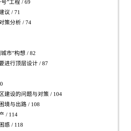
号”工程
/ 69
建议
/ 71
对策分析
/ 74
城市”构想
/ 82
要进行顶层设计
/ 87
00
区建设的问题与对策
/ 104
困境与出路
/ 108
产
/ 114
困惑
/ 118