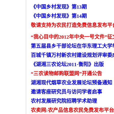
《中国乡村发现》第13
期
《
中
国
乡
村发现》第14
期
敬请支持为农民打造免费信息发布平
“我心目中的2012
年中央一号文件”征
第五届县乡干部论坛在华东理工大学
百城千镇万村新农村建设规划评审委
《湖湘三农论坛2011
·衡阳》出版
“三农读物邮购联盟网”开通公告
湖湘现代烟草农业发展论坛预备通知
邀请客座研究员与访问学者启事
农村发展研究院招聘学术助理
农卖网:
农产品信息农民免费发布平台