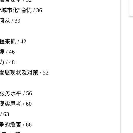
城市化”隐忧
/ 36
何从
/ 39
程来抓
/ 42
缓
/ 46
力
/ 48
发展现状及对策
/ 52
服务水平
/ 56
现实思考
/ 60
/ 63
争的危害
/ 66