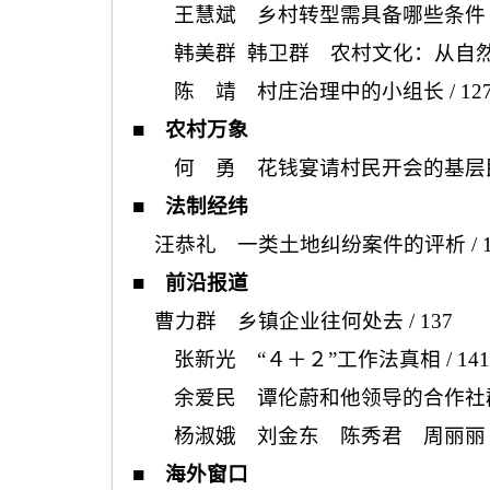
王慧斌 乡村转型需具备哪些条件
韩美群 韩卫群 农村文化：从自然
陈 靖 村庄治理中的小组长
/ 12
■
农村万象
何 勇 花钱宴请村民开会的基层
■
法制经纬
汪恭礼 一类土地纠纷案件的评析
/ 
■
前沿报道
曹力群 乡镇企业往何处去
/ 137
张新光 “４＋２”工作法真相
/ 141
余爱民 谭伦蔚和他领导的合作社
杨淑娥 刘金东
陈秀
君 周丽丽
■
海外窗口