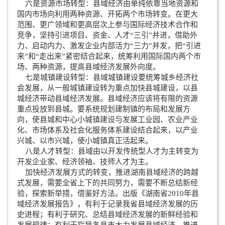
六是资源市场转型：县域经济由单纯依靠当地资源和
国内市场向利用两种资源、开拓两个市场转变。在更大
范围、更广领域和更高层次上参与国际经济技术合作和
竞争，坚持引进项目、资金、人才“三引”并进，借助外
力、启动内力、激发企业内部活力“三力”并发，把“引进
来”和“走出来”紧密结合起来，统筹利用国际国内两个市
场、两种资源，提高县域经济发展外向度。
七是城镇建设转型：县域城镇建设要统筹城乡经济社
会发展，从一般城镇建设转为重点加快县城建设，以县
城经济带动县域经济发展。县域经济应该将有限的资源
重点投放到县城。要系统规划建制镇的布局和发展方
向，使县城和中心小城镇建设与发展工业园、农业产业
化、市场体系及社会化服务体系建设结合起来，以产业
兴城、以市兴城，使小城镇真正活起来。
八是人才转型：县域由以开发传统型人才为主转变为
开发企业家、经济领袖、技师人才为主。
加快经济发展方式的转变，推进湖南县域经济的跨越
式发展，需要全省上下的共同努力，需要不断总结新经
验，探索新举措，借鉴好方法。出版《湖南省2010年县
域经济发展报告》，有利于记录我省县域经济发展的历
史进程；有利于研究、总结县域经济发展的新鲜经验和
发展规律；有利于指导各县市大力发展县域经济，推进