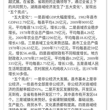
越式展。在省委、省政府的正确领导下，通过全省上下
的共同努力，湖南县域经济发生了“五大变化”、呈现出
“五个亮点”。
“五大变化”：一是县域GDP大幅度增长。1982年县市
GDP412.79亿元，每县平均4.26亿元，2009年9095亿
元，平均每县74.55亿元，增长22倍。二是县域农业稳步
增长。1978年农业总产值88.79亿元，平均每县4.26亿
元，2009年农业总产值2296亿元，平均每县18.82亿元，
增长4.5倍。三是县域工业化来势迅猛。县市工业总产值
1978年126.65亿元，2009年7171亿元，平均每县近59亿
元，增长56.46倍。四是县域财政有不同程度增长。地方
财政收入1978年27.98亿元，平均每县0.29亿元，2009年
335亿元，平均每县2.75亿元，增长12倍。五是县域人民
生活明显提高。农村居民人均纯收入5153元，比1978年
增长30多倍。
“五个亮点”：一是非公经济大发展。县市基本上是非
公经济，一些县市全部是非公经济，非公经济对县域经
济的贡献率超过95%。二是开发区发展较快。开发区从
无到有，全省有各种开发区77个，其中县市有开发区64
个。三是城镇化来势好。全省建制镇规模、基础设施、
生产能力、商贸水平、文化素质都有提高。四是县域经
济特色发展。如出现了像永兴县年加工白银达2000多