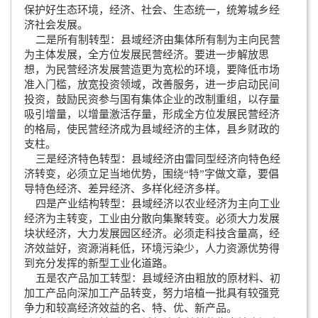
保护好生态环境，经济、社会、生态统一，统筹城乡经
济社会发展。
二是所有制转型：县域经济由集体所有制为主向民营
为主体发展，全方位发展民营经济。要进一步解放思
想，为民营经济发展营造更为宽松的环境，要降低市场
准入门槛，放宽投资领域，改善服务，进一步启动民间
投资，鼓励民资参与国有集体企业的改制重组，以存量
吸引增量，以增量激活存量，形成全方位发展民营经济
的格局，使民营经济成为县域经济的主体，县乡财政的
支柱。
三是经济特色转型：县域经济由雷同型经济向特色经
济转变，必须立足当地优势，围绕“特”字做文章，要倡
导特色经济、差异经济、多样化经济多样。
四是产业结构转型：县域经济以农业经济为主向工业
经济为主转变，工业由分散向集聚转变。必须大力发展
块状经济，大力发展园区经济。必须走科技含量高，经
济效益好，资源消耗低，环境污染少，人力资源优势得
到充分发挥的新型工业化道路。
五是农产品加工转型：县域经济由粗放的原材料、初
加工产品向深加工产品转变，努力培植一批具有较强竞
争力和较高经济效益的名、特、优、新产品。