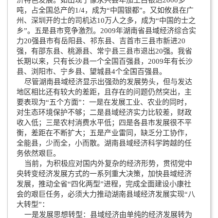
吨，占全国总产的1/4，成为“中国银都”。又如攸县在广
州、深圳开的士的司机达10万人之多，成为“中国的士之
乡”。五是县市竞争激烈。2009年湖南省县域经济综合实
力20强县市有岳阳县、祁东县、吉首市三县市新进20
强，有邵东县、桃源县、常宁县三县市退出20强。我省
长期以来，只有长沙县一个全国百强县，2009年有长沙
县、浏阳市、宁乡县、望城县4个全国百强县。
尽管湖南县域经济显示出强劲的发展势头，但与发达
地区相比还有较大的差距，且存在的问题仍然突出，主
要表现为“五个方面”：一是在发展工业、农业的同时，
对生态环境保护不够；二是县域经济实力比较差，财政
收入低；三是农村消费水平低；四是各县市发展很不平
衡，差距在不断扩大；五是产业雷同，缺乏分工协作，
全能县，少而全，小而散。湖南县域经济科学跨越的任
务依然艰巨。
当前，为积极应对国内外复杂的经济形势，贯彻党中
央转变经济发展方式的一系列重大决策，加快县域经济
发展，推动全省“四化两型”进程，完成全面建设小康社
会的艰巨任务，必须大力推动湖南县域经济发展实现“八
大转型”：
一是发展思想转型：县域经济由单纯的经济发展转为