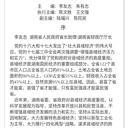
主 编：李友志 朱有志
执行主编：陈文胜 王文强
副主编：陆福兴 陈旺民
序
李友志 湖南省人民政府省长助理\湖南省财政厅厅长
党的十六大和十七大发出了“壮大县域经济”的伟大号
召，党的十七届三中全会再次强调要“增强县域经济活力
和实力”，充分体现了党和政府对县域经济的高度重视。
县域经济是湖南国民经济的重要组成部分，全省122个县
市区人口占全省总人口的85%以上，土地占全省土地总
面积的90%以上，GDP占全省55%以上，财政收入占全省
的45%以上，自然资源95%以上在县域。因此，县富了省
才能富，县强了省才能强，只有富民强县才能富民强
省。
近年来，湖南省委、省政府对县域经济高度重视，以
科学发展观为指导，坚持改革开放兴县和民营活县，不
断增强县域经济发展的活力和实力；坚持从实际出发，
因地制宜，大力发展特色县域经济；坚持以新型工业化
为主导，大力推行“四化两型”战略，谋求县域经济的跨