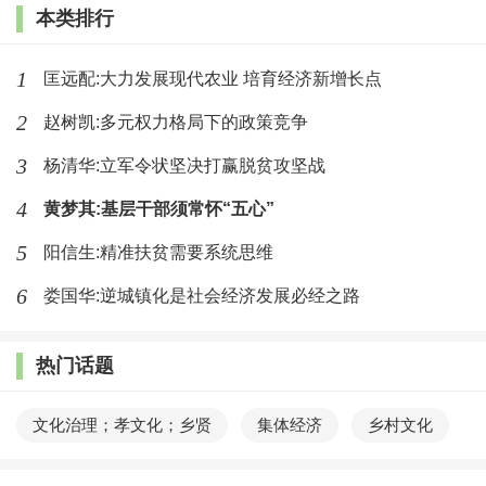
本类排行
1
匡远配:大力发展现代农业 培育经济新增长点
2
赵树凯:多元权力格局下的政策竞争
3
杨清华:立军令状坚决打赢脱贫攻坚战
4
黄梦其:基层干部须常怀“五心”
5
阳信生:精准扶贫需要系统思维
6
娄国华:逆城镇化是社会经济发展必经之路
热门话题
文化治理；孝文化；乡贤
集体经济
乡村文化