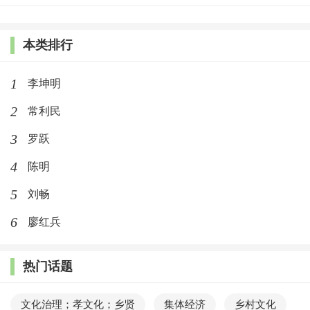
本类排行
1
李坤明
2
常利民
3
罗跃
4
陈明
5
刘畅
6
廖红兵
热门话题
文化治理；孝文化；乡贤
集体经济
乡村文化