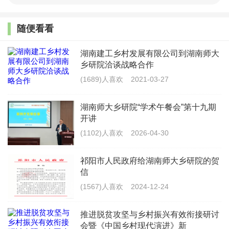
历史任务，高校在其中大有可为，也必须有所作为。蓝皮书
全景式呈现了湖南乡村振兴的年度脉络，并通过案例式剖
随便看看
析，提炼了具有地域特色和推广价值的实践样本，体现了智
湖南建工乡村发展有限公司到湖南师大
库研究回应现实、服务决策的宗旨。湖南师范大学将继续融
乡研院洽谈战略合作
(1689)人喜欢
2021-03-27
入乡村振兴伟大实践，贡献更多智慧与力量。
湖南师大乡研院“学术午餐会”第十九期
开讲
(1102)人喜欢
2026-04-30
在发布会上，湖南师范大学中国乡村振兴研究院院长陈
祁阳市人民政府给湖南师大乡研院的贺
文胜正式发布了《湖南乡村振兴报告（2025）》。该报告
信
以“总报告、专题篇、县域篇、镇村篇”为主体框架，系统梳
(1567)人喜欢
2024-12-24
理了过去一年湖南在城乡融合、产业升级、生态治理、治理
推进脱贫攻坚与乡村振兴有效衔接研讨
现代化与民生保障等方面的实践与进展。报告指出，湖南坚
会暨《中国乡村现代演进》新