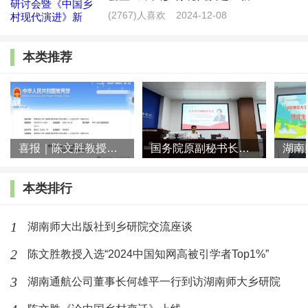
持县域为基本单元、以融合发展为路径、以农民为中心主
(2767)人喜欢
2024-12-08
体，推动乡村振兴取得阶段性显著成效，逐步形成多层次、
本类推荐
多领域协同推进的良好格局，并呈现出县域功能迭代、产业
数字化重构、生态价值市场化突破、治理体系优化重构等关
键趋势。报告注重问题导向与案例支撑，通过深入剖析省内
外多个典型县域和村镇实践，为理解乡村振兴的动力机制与
喜报｜陈文胜教授团队荣获第十届教育部科学研究优秀成果奖（人文
国务院原副秘书长郭玮莅临湖南师大乡研院作专题讲座
演进路径提供了系统视角，也为相关政策优化与实践创新提
供了有益参考。
本类排行
1
湖南师大出版社到乡研院交流座谈
2
陈文胜教授入选“2024中国知网高被引学者Top1%”
3
湖南通航公司董事长何雄平一行到访湖南师大乡研院