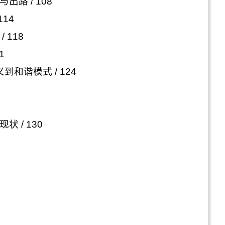
与出路
/ 108
114
/ 118
1
义到和谐模式
/ 124
现状
/ 130