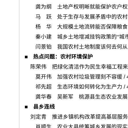
龚为纲 土地产权明晰就能保护农户权
马 跃 处于生存与发展矛盾中的农村
杨 华 大规模土地流转能否保障粮食
秦小建 城乡土地增减挂钩政策的“城市
闫景铂 我国农村土地制度该何去何从
■
热点问题：农村环境保护
陈荣伟 把绿化清洁作为民生幸福工程来
莫开伟 加强农村垃圾管理刻不容缓
/ 
祁先超 生态环境如何转化为生产力
/ 
龚华春 吴新军 桃源县生态农业发展
■
县乡连线
刘定青 推进乡镇机构改革提高基层服务
肖顺生 农业大县统筹城乡发展的现实