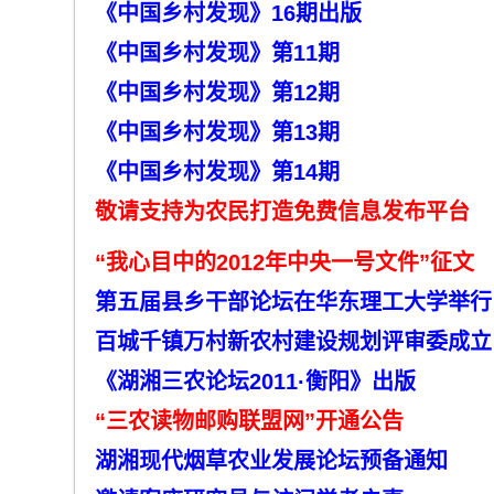
《中国乡村发现》16
期出版
《中国乡村发
现
》
第11
期
《中国乡村发
现》第12
期
《中国乡村发现》第13
期
《
中
国
乡
村发现》第14
期
敬请支持为农民打造免费信息发布平台
“我心目中的2012
年中央一号文件”征文
第五届县乡干部论坛在华东理工大学举行
百城千镇万村新农村建设规划评审委成立
《湖湘三农论坛2011
·衡阳》出版
“三农读物邮购联盟网”开通公告
湖湘现代烟草农业发展论坛预备通知