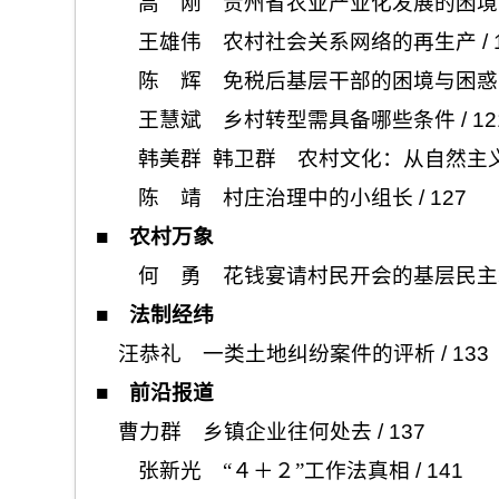
高 刚 贵州省农业产业化发展的困境
王雄伟 农村社会关系网络的再生产
/ 
陈 辉 免税后基层干部的困境与困惑
王慧斌 乡村转型需具备哪些条件
/ 12
韩美群 韩卫群 农村文化：从自然主
陈 靖 村庄治理中的小组长
/ 127
■
农村万象
何 勇 花钱宴请村民开会的基层民主
■
法制经纬
汪恭礼 一类土地纠纷案件的评析
/ 133
■
前沿报道
曹力群 乡镇企业往何处去
/ 137
张新光 “４＋２”工作法真相
/ 141