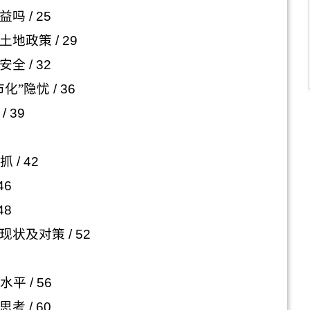
益吗
/ 25
土地政策
/ 29
安全
/ 32
化”隐忧
/ 36
/ 39
抓
/ 42
46
48
现状及对策
/ 52
水平
/ 56
思考
/ 60