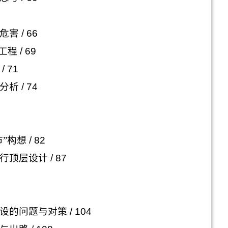
危害
/ 66
工程
/ 69
/ 71
分析
/ 74
”构想
/ 82
行顶层设计
/ 87
设的问题与对策
/ 104