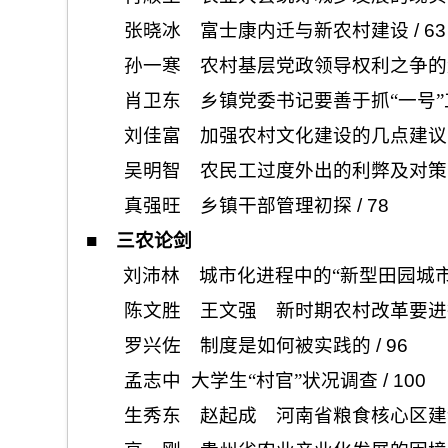
张晓冰 富士康内迁与新农村建设
/ 63
孙一寒 农村基层党政领导权利之争的
肖卫东 乡镇党委书记要善于抓“一号”
刘佳富 加强农村文化建设的几点建议
吴明智 农民工过度外出的利弊及对策
真强旺 乡镇干部管理初探
/ 78
■
三农论剑
刘沛林 城市化进程中的“新型田园城市
陈文胜 王文强 新时期农村改革要进
罗兴佐 制度是如何被实践的
/ 96
孟志中 大学生“村官”状况调查
/ 100
生秀东 赵起成 河南省粮食核心区建