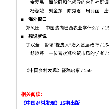
余爱民 谭伦蔚和他领导的合作社群调
杨淑娥 刘金东
陈秀
君 周丽丽 唐
■
海外窗口
郑风田 中国该向巴西农业学什么？
/ 1
■
想说就说
丁双全 警惕“橡皮人”潜入基层政府
/ 15
胡晓芹 一位喜欢逛农贸市场的学者
/ 
《中国乡村发现》征稿启事
/ 159
相关阅读：
《中国乡村发现》15
期出版