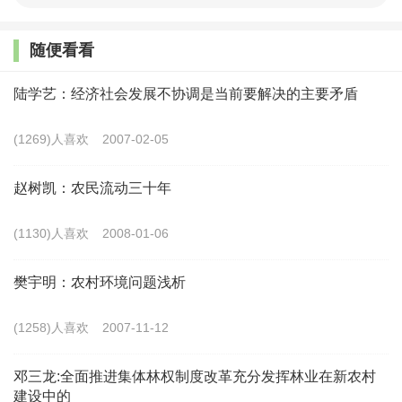
第一阶段
随便看看
1981年第一轮土地承包开始至1994年9月30日《四川省
陆学艺：经济社会发展不协调是当前要解决的主要矛盾
农业承包合同管理条例》实施前。这段时间，出现的土地承
包纠纷，应该选择纠纷发生时仍然有效的各地土地承包经营
(1269)人喜欢
2007-02-05
政策，或者依据承包农户与发包方--农业生产队（合作社）
赵树凯：农民流动三十年
所签订的《农业土地承包合同书》及《中华人民共和国合同
法》等作为仲裁裁决纠纷的依据。
(1130)人喜欢
2008-01-06
需要注意的是，在此期间，每5年开始了一次土地调
樊宇明：农村环境问题浅析
整。针对不同小调整时期内发生的纠纷，选择适用小调整时
(1258)人喜欢
2007-11-12
期内有效的土地承包政策。1983年四川省还出台了《四川省
农业承包合同管理办法》（试行草案）》和《遂宁市农业合
邓三龙:全面推进集体林权制度改革充分发挥林业在新农村
作社章程（试行草案）》，这两个地方性法规也是裁决农村
建设中的