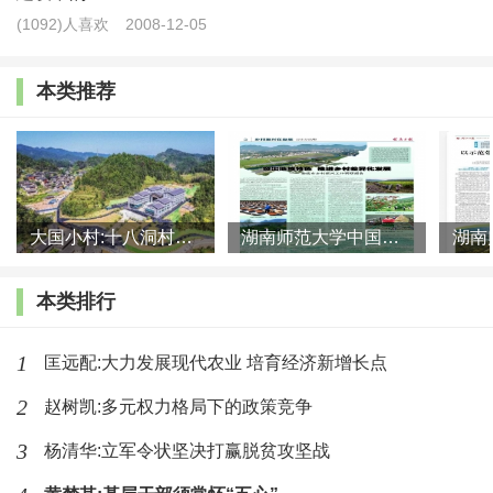
(1092)人喜欢
2008-12-05
土地承包纠纷的重要法律政策依据。
第二阶段
本类推荐
1994年10月1日《四川省农业承包合同管理条例》实施
起至1999年6月30日，即第一轮土地承包到期止。因1994年7
月26日由四川省人大常委会颁布了《四川省农业承包合同管
大国小村:十八洞村的现代变迁是一道美丽的风景线
湖南师范大学中国乡村振兴研究院课题组:突出地域特色 推进乡村
理条例》，有效期到2002年11月30日止，为此，在此期间发
生的农村土地承包纠纷，应该选择《四川省农业承包合同管
本类排行
理条例》和《中华人民共和国合同法》等作为仲裁的法律依
据。
1
匡远配:大力发展现代农业 培育经济新增长点
2
赵树凯:多元权力格局下的政策竞争
第三阶段
3
杨清华:立军令状坚决打赢脱贫攻坚战
1999年7月1日第二轮土地承包开始至2003年3月1日《中