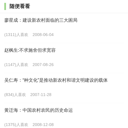
今用的价值。
随便看看
2.宣传弘扬，植入乡贤文化元素
廖星成：建设新农村面临的三大困局
提炼历代先贤和当代乡贤人物的精神内核，在城市
(1311)人喜欢
2008-06-04
广场、文化公园、纪念场所等地，以歌颂先贤为主题，
赵枫生:不求施舍但求宽容
开展宣传教育活动，让群众感悟文化、提升价值取向。
在城市建筑、文化景观中以碑刻、雕塑、楹联等形式注
(1147)人喜欢
2007-08-26
入乡贤文化元素，用乡贤名字命名城市道路桥梁、亭台
楼阁，并建立“上虞名贤名人展厅”，至今已展示720余位
吴仁寿：“种文化”是推动新农村和谐文明建设的载体
上虞名贤风采。自2011年起，全区主题教育活动均把宣
(834)人喜欢
2007-11-28
传乡贤事迹、传承乡贤精神作为重要内容。在“虞舜论
坛”、“市民讲坛”和“虞舜电视讲堂”中定期举办乡贤主题
黄迁海：中国农村农民的历史命运
讲座。在文化礼堂中开展“乡贤精神进礼堂 乡贤爱乡作
(1375)人喜欢
2008-12-08