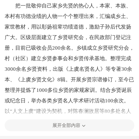
把一批敬仰自己家乡先贤的热心人，本家、本族、
本村有功德业绩的人物一个个整理出来，汇编成乡土、
家世教材，用以彰扬祖辈功绩道德，激励子孙后代发扬
广大。区级层面建立了乡贤研究会，在民政部门登记注
册，目前已吸收会员200余名。乡镇成立乡贤研究分会，
村（社区）建立乡贤参事会和乡贤传承基地。整理完成
3000余名乡贤资料，出版《上虞名贤名人》等专著30余
本、《上虞乡贤文化》8辑。开展乡贤宗谱修订，至今已
整理并提炼了1000多位乡贤的家规家训。结合乡贤诞辰
或纪念日，举办各类乡贤名人学术研讨活动100余次。
以“人文上虞”建设为契机，对陈春澜故居等80多处名人
建筑和文化遗产进行整修或抢救保护，使古今乡贤的文
展开全部内容
化印迹得到较好保存，让优秀的传统伦理规范发挥古为