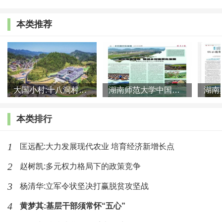
贡献”主题教育活动，开辟乡贤长廊、设立乡贤榜和善行
义举榜，邀请乡贤作事迹报告，推出以乡贤为主题的文
本类推荐
艺展演。
3.搭建平台，架起乡贤联系桥梁
通过联络、走访，热情接待回乡的虞籍乡贤，架起
大国小村:十八洞村的现代变迁是一道美丽的风景线
湖南师范大学中国乡村振兴研究院课题组:突出地域特色 推进乡村
故乡与乡贤的连心桥，凝聚更多的虞籍乡贤。成立以乡
贤为主体的虞商联谊总会，搭建乡贤虞商与政府交流、
本类排行
对接的平台，建立上海、北京等虞商联谊分会10个，吸
1
匡远配:大力发展现代农业 培育经济新增长点
收会员1000余名；以“乡情、乡谊、乡亲”为主线，召
2
赵树凯:多元权力格局下的政策竞争
开“虞商（乡贤）”大会，表彰杰出虞商（乡贤）。聘请
20余位著名乡贤为区政府顾问，每年上门走访。区委宣
3
杨清华:立军令状坚决打赢脱贫攻坚战
传部组织采访团赴北京、上海、南京、广州、深圳、杭
4
黄梦其:基层干部须常怀“五心”
州、香港等地举办“走近虞籍乡贤”采访活动，在区级新