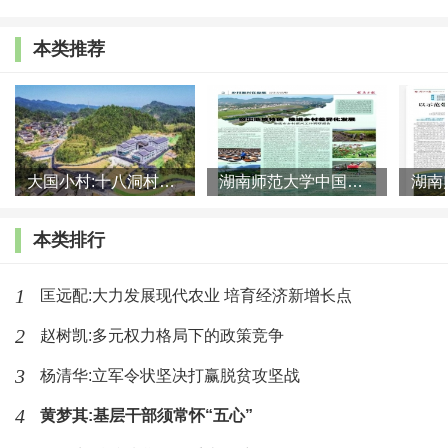
业耕作提升人类在有限空间范围内养活更多人口的能力，然
而强调这并非必然意味着获取食物的困难下降与闲暇时间的
本类推荐
增加，也不排除农耕者的食物质量下降与健康状态恶化。新
观点拉开了有关农业革命对人类健康疾病影响再评估的序
幕。
大国小村:十八洞村的现代变迁是一道美丽的风景线
湖南师范大学中国乡村振兴研究院课题组:突出地域特色 推进乡村
问题在于，如何得到有说服力的经验证据检验上述观点
分歧。虽然对近现代个别地区仍存的游牧采集部落人类学观
本类排行
察能提供间接资料，但是更有说服力的直接证据仍需从考古
1
匡远配:大力发展现代农业 培育经济新增长点
学对人类远古遗存发掘的资料中获取。这类考古资料可获得
性及其分析方法上存在的局限性，使得检验上述有分歧的观
2
赵树凯:多元权力格局下的政策竞争
点面临特殊困难。所幸这种情况不久就发生了显著变化，特
3
杨清华:立军令状坚决打赢脱贫攻坚战
别是20世纪70年代后以古人类骨骼遗存分析为重点的古病理
4
黄梦其:基层干部须常怀“五心”
学研究取得突破性进展，对了解远古人类渺然难辨的健康疾