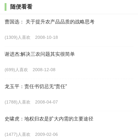
体对不定期食物危机的应对缓冲能力，同时，节省了供给食
随便看看
物所需劳动力投入的成本。这类有关新石器转型对人类经济
福利与健康改善的传统观点，显然体现了与单维度线性历史
曹国选： 关于提升农产品品质的战略思考
观相一致的乐观主义认知特点。
(1309)人喜欢
2008-10-18
20世纪60年代，西方史学界开始对上述农业转型健康改
谢进杰:解决三农问题其实很简单
善论提出质疑。如埃斯特·博塞拉普1965年出版的《农业增
长的条件》一书分析，新石器时代农业技术进步是人口压力
(699)人喜欢
2008-12-08
增长的产物，此后人口大幅增长派生出劳动力投入收益递
龙玉平：责任书切忌无“责任”
减，暗含对农民状况改善论的质疑。后又有研究发现，早期
的采集部落人口的劳作强度低于后来的栽培耕作者，并且采
(1788)人喜欢
2008-04-07
集狩猎时期食物获得性与营养条件比较好，人口健康状态也
史啸虎：地权归农是扩大内需的主要途径
好于新石器时期的农民，直接挑战了“农民比狩猎者过得更
好”的传统假设（Lee and Devore，1968）。这类研究肯定农
(1477)人喜欢
2009-02-06