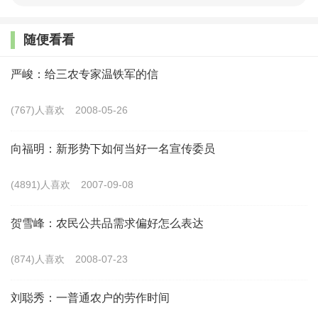
农产品的市场竞争力和赢利水平。
随便看看
2.
围绕农业发展加工业，不断提高农业品牌价值
。
立足
严峻：给三农专家温铁军的信
自身资源禀赋发展工业，是县域工业的必然选择。作为农业
大县则应围绕农业大力发展加工工业。基于本地农业资源禀
(767)人喜欢
2008-05-26
赋大力发展加工业，完善农技服务体系，因地制宜实现中药
材等农副产品规模化种养，通过对接沿海省份引进大项目、
向福明：新形势下如何当好一名宣传委员
鼓励本土及返乡人士创业等途径，做旺农产品加工企业群，
(4891)人喜欢
2007-09-08
提高农产品转化率和附加值。通过开网店等现代营销渠道，
以及抖音、微信APP等现代互联网广告技术，借助“一带一
贺雪峰：农民公共品需求偏好怎么表达
区”独特区位优势，打“生态牌”“特色牌”“文化牌”等，打造华
(874)人喜欢
2008-07-23
容系列农副产品加工品牌，提高农副产品品牌价值。
刘聪秀：一普通农户的劳作时间
3.
立足工农互补，构建惠农强农长效机制
。
立足本地乡