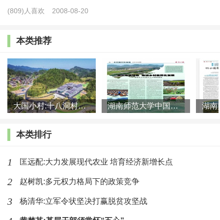
村禀赋资源发展工业，不仅要根据本地农业产出发展农副产
(809)人喜欢
2008-08-20
品加工工业，而且农业的现代化就成为农业大县工业化的战
本类推荐
略方向，为农业大县的工业化提供源头活水。反过来，工业
的发展战略目标，就必须服务于县域农民收入不断增加的需
要，服务于县域乡村人居环境不断提升的需要，服务于县域
农业市场竞争力与综合效益不断提高的需要。因此，应从实
大国小村:十八洞村的现代变迁是一道美丽的风景线
湖南师范大学中国乡村振兴研究院课题组:突出地域特色 推进乡村
现可持续发展的战略需求出发，既要及时根据市场变化调整
发展战略和目标，不断优化区域的资源要素配置；又要从处
本类排行
理好工农城乡关系出发，不断改善农业农村的生活条件和生
活水平。
1
匡远配:大力发展现代农业 培育经济新增长点
2
（二）着力人口大县城镇化，树立城乡融合发展新
赵树凯:多元权力格局下的政策竞争
目标
3
杨清华:立军令状坚决打赢脱贫攻坚战