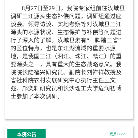
8
月
27
日至
29
日，我院专家组前往汝城县
调研三江源头生态补偿问题，调研组通过座
谈会、领导访谈、实地考察等对汝城县三江
源头的水源状况、生态保护与补偿等问题进
行了深入的了解。汝城县素有“一脚踏三省”
的区位特点，也是东江湖流域的重要水源
地，是我国三江（湘江、珠江、赣江）的重
要源头之一，具有重大的生态战略意义。我
院院长陆福兴研究员、副院长刘祚祥教授及
省社科院农村发展研究中心执行主任王文
强、邝奕轩研究员和长沙理工大学危润初博
士参加了本次调研。
本院公告
更多>>>>